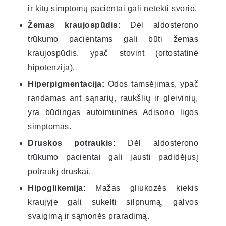
ir kitų simptomų pacientai gali netekti svorio.
Žemas kraujospūdis:
Dėl aldosterono
trūkumo pacientams gali būti žemas
kraujospūdis, ypač stovint (ortostatinė
hipotenzija).
Hiperpigmentacija:
Odos tamsėjimas, ypač
randamas ant sąnarių, raukšlių ir gleivinių,
yra būdingas autoimuninės Adisono ligos
simptomas.
Druskos potraukis:
Dėl aldosterono
trūkumo pacientai gali jausti padidėjusį
potraukį druskai.
Hipoglikemija:
Mažas gliukozės kiekis
kraujyje gali sukelti silpnumą, galvos
svaigimą ir sąmonės praradimą.