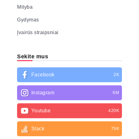
Mityba
Gydymas
Įvairūs straipsniai
Sekite mus
Facebook
2K
Instagram
6M
Youtube
420K
Stack
75K