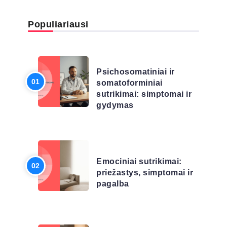
Populiariausi
LIGŲ SĄRAŠAS
Psichosomatiniai ir
somatoforminiai
sutrikimai: simptomai ir
gydymas
LIGŲ SĄRAŠAS
Emociniai sutrikimai:
priežastys, simptomai ir
pagalba
LIGŲ SĄRAŠAS