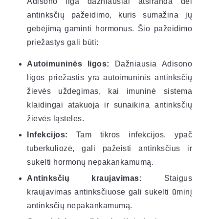
Adisono liga dažniausiai atsiranda dėl
antinksčių pažeidimo, kuris sumažina jų
gebėjimą gaminti hormonus. Šio pažeidimo
priežastys gali būti:
Autoimuninės ligos:
Dažniausia Adisono
ligos priežastis yra autoimuninis antinksčių
žievės uždegimas, kai imuninė sistema
klaidingai atakuoja ir sunaikina antinksčių
žievės ląsteles.
Infekcijos:
Tam tikros infekcijos, ypač
tuberkuliozė, gali pažeisti antinksčius ir
sukelti hormonų nepakankamumą.
Antinksčių kraujavimas:
Staigus
kraujavimas antinksčiuose gali sukelti ūminį
antinksčių nepakankamumą.