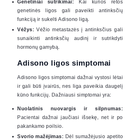
Genetiniai sutrikimai:
Kai kurios retos
genetinės ligos gali paveikti antinksčių
funkciją ir sukelti Adisono ligą.
Vėžys:
Vėžio metastazės į antinksčius gali
sunaikinti antinksčių audinį ir sutrikdyti
hormonų gamybą.
Adisono ligos simptomai
Adisono ligos simptomai dažnai vystosi lėtai
ir gali būti įvairūs, nes liga paveikia daugelį
kūno funkcijų. Dažniausi simptomai yra:
Nuolatinis nuovargis ir silpnumas:
Pacientai dažnai jaučiasi išsekę, net ir po
pakankamo poilsio.
Svorio mažėjimas:
Dėl sumažėjusio apetito