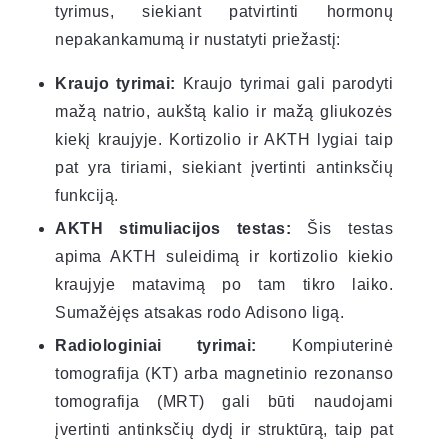
tyrimus, siekiant patvirtinti hormonų
nepakankamumą ir nustatyti priežastį:
Kraujo tyrimai:
Kraujo tyrimai gali parodyti
mažą natrio, aukštą kalio ir mažą gliukozės
kiekį kraujyje. Kortizolio ir AKTH lygiai taip
pat yra tiriami, siekiant įvertinti antinksčių
funkciją.
AKTH stimuliacijos testas:
Šis testas
apima AKTH suleidimą ir kortizolio kiekio
kraujyje matavimą po tam tikro laiko.
Sumažėjęs atsakas rodo Adisono ligą.
Radiologiniai tyrimai:
Kompiuterinė
tomografija (KT) arba magnetinio rezonanso
tomografija (MRT) gali būti naudojami
įvertinti antinksčių dydį ir struktūrą, taip pat