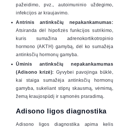
pažeidimo, pvz., autoimuninio uždegimo,
infekcijos ar kraujavimo.
Antrinis antinksčių nepakankamumas:
Atsiranda dėl hipofizės funkcijos sutrikimo,
kuris sumažina adrenokortikotropinio
hormono (AKTH) gamybą, dėl ko sumažėja
antinksčių hormonų gamyba.
Ūminis antinksčių nepakankamumas
(Adisono krizė):
Gyvybei pavojinga būklė,
kai staiga sumažėja antinksčių hormonų
gamyba, sukeliant stiprų skausmą, vėmimą,
žemą kraujospūdį ir sąmonės praradimą.
Adisono ligos diagnostika
Adisono ligos diagnostika apima kelis