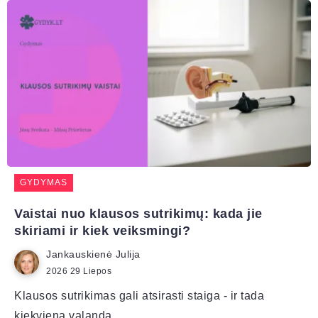
GYDYMAS
Vaistai nuo klausos sutrikimų: kada jie
skiriami ir kiek veiksmingi?
Jankauskienė Julija
2026 29 Liepos
Klausos sutrikimas gali atsirasti staiga - ir tada
kiekviena valanda...