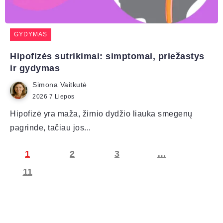
GYDYMAS
Hipofizės sutrikimai: simptomai, priežastys
ir gydymas
Simona Vaitkutė
2026 7 Liepos
Hipofizė yra maža, žirnio dydžio liauka smegenų
pagrinde, tačiau jos...
1
2
3
…
11