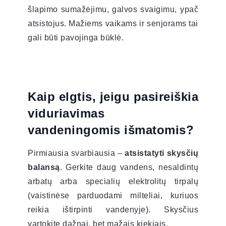
šlapimo sumažėjimu, galvos svaigimu, ypač
atsistojus. Mažiems vaikams ir senjorams tai
gali būti pavojinga būklė.
Kaip elgtis, jeigu pasireiškia
viduriavimas
vandeningomis išmatomis?
Pirmiausia svarbiausia –
atsistatyti skysčių
balansą
. Gerkite daug vandens, nesaldintų
arbatų arba specialių elektrolitų tirpalų
(vaistinėse parduodami milteliai, kuriuos
reikia ištirpinti vandenyje). Skysčius
vartokite dažnai, bet mažais kiekiais.