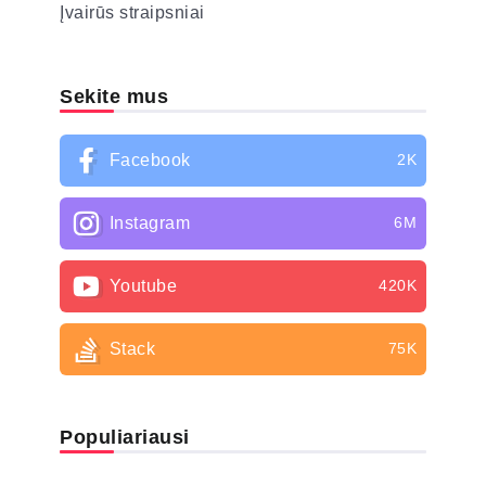
Įvairūs straipsniai
Sekite mus
Facebook
2K
Instagram
6M
Youtube
420K
Stack
75K
Populiariausi