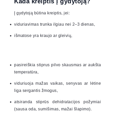
Kada kreiptis į gydytoją?
Į gydytoją būtina kreiptis, jei:
viduriavimas trunka ilgiau nei 2–3 dienas,
išmatose yra kraujo ar gleivių,
pasireiškia stiprus pilvo skausmas ar aukšta
temperatūra,
viduriuoja mažas vaikas, senyvas ar lėtine
liga sergantis žmogus,
atsiranda stiprūs dehidratacijos požymiai
(sausa oda, sumišimas, mažai šlapimo).