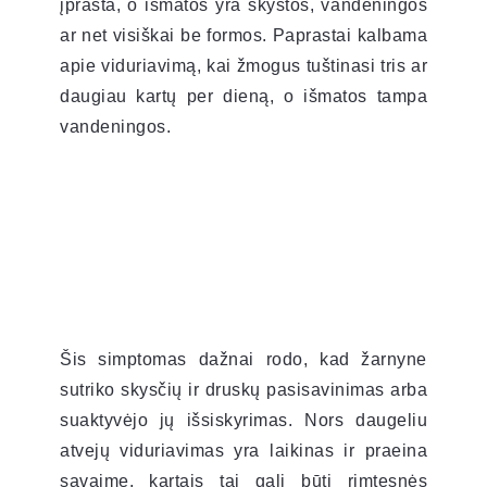
įprasta, o išmatos yra skystos, vandeningos
ar net visiškai be formos. Paprastai kalbama
apie viduriavimą, kai žmogus tuštinasi tris ar
daugiau kartų per dieną, o išmatos tampa
vandeningos.
Šis simptomas dažnai rodo, kad žarnyne
sutriko skysčių ir druskų pasisavinimas arba
suaktyvėjo jų išsiskyrimas. Nors daugeliu
atvejų viduriavimas yra laikinas ir praeina
savaime, kartais tai gali būti rimtesnės