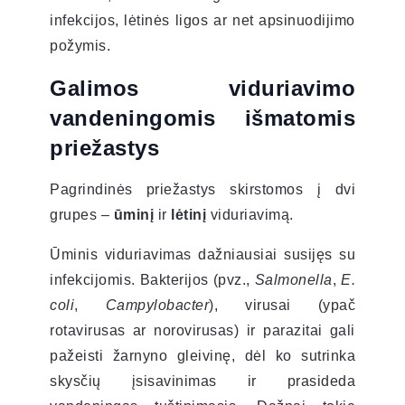
infekcijos, lėtinės ligos ar net apsinuodijimo
požymis.
Galimos viduriavimo
vandeningomis išmatomis
priežastys
Pagrindinės priežastys skirstomos į dvi
grupes –
ūminį
ir
lėtinį
viduriavimą.
Ūminis viduriavimas dažniausiai susijęs su
infekcijomis. Bakterijos (pvz.,
Salmonella
,
E.
coli
,
Campylobacter
), virusai (ypač
rotavirusas ar norovirusas) ir parazitai gali
pažeisti žarnyno gleivinę, dėl ko sutrinka
skysčių įsisavinimas ir prasideda