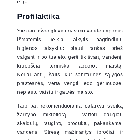
eigą.
Profilaktika
Siekiant išvengti viduriavimo vandeningomis
išmatomis, reikia laikytis pagrindinių
higienos taisyklių: plauti rankas prieš
valgant ir po tualeto, gerti tik švarų vandenį,
kruopščiai termiškai apdoroti maistą.
Keliaujant į šalis, kur sanitarinės sąlygos
prastesnės, verta vengti ledo gėrimuose,
neplautų vaisių ir gatvės maisto.
Taip pat rekomenduojama palaikyti sveiką
žarnyno mikroflorą – vartoti daugiau
skaidulų, raugintų produktų, pakankamai
vandens. Stresą mažinantys įpročiai ir