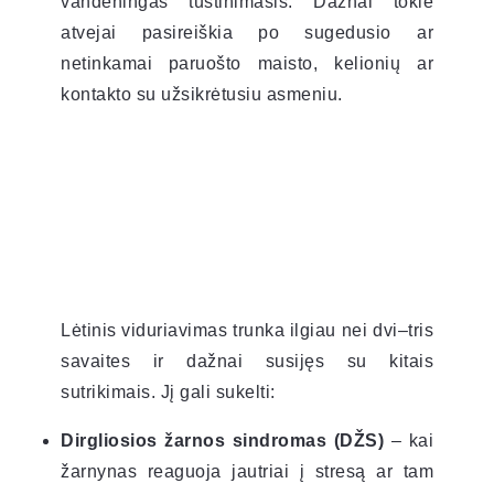
vandeningas tuštinimasis. Dažnai tokie
atvejai pasireiškia po sugedusio ar
netinkamai paruošto maisto, kelionių ar
kontakto su užsikrėtusiu asmeniu.
Lėtinis viduriavimas trunka ilgiau nei dvi–tris
savaites ir dažnai susijęs su kitais
sutrikimais. Jį gali sukelti:
Dirgliosios žarnos sindromas (DŽS)
– kai
žarnynas reaguoja jautriai į stresą ar tam