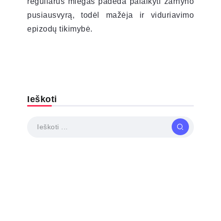
reguliarus miegas padeda palaikyti žarnyno
pusiausvyrą, todėl mažėja ir viduriavimo
epizodų tikimybė.
Ieškoti