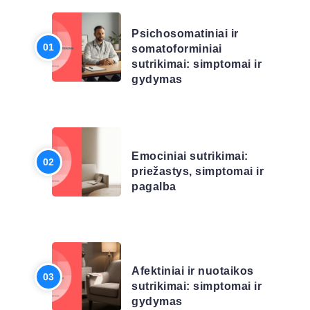
LIGŲ SĄRAŠAS
Psichosomatiniai ir
somatoforminiai
sutrikimai: simptomai ir
gydymas
LIGŲ SĄRAŠAS
Emociniai sutrikimai:
priežastys, simptomai ir
pagalba
LIGŲ SĄRAŠAS
Afektiniai ir nuotaikos
sutrikimai: simptomai ir
gydymas