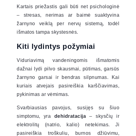
Kartais priežastis gali būti net psichologinė
– stresas, nerimas ar baimė suaktyvina
žarnyno veiklą per nervų sistemą, todėl
išmatos tampa skystesnės.
Kiti lydintys požymiai
Viduriavimą vandeningomis išmatomis
dažnai lydi pilvo skausmai, pūtimas, garsūs
žarnyno garsai ir bendras silpnumas. Kai
kuriais atvejais pasireiškia karščiavimas,
pykinimas ar vėmimas.
Svarbiausias pavojus, susijęs su šiuo
simptomu, yra
dehidratacija
– skysčių ir
elektrolitų (natrio, kalio) netekimas. Ji
pasireiškia troškuliu, burnos džiūvimu,