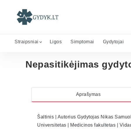
Straipsniai
Ligos
Simptomai
Gydytojai
Nepasitikėjimas gydyt
Aprašymas
Šaltinis | Autorius Gydytojas Nikas Samuol
Universitetas | Medicinos fakultetas | Vid