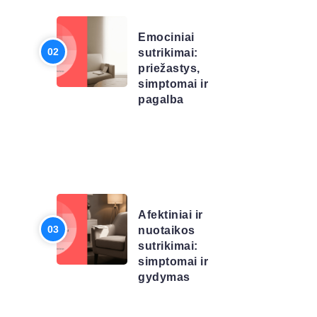
SĄRAŠAS
Emociniai
sutrikimai:
priežastys,
simptomai ir
pagalba
LIGŲ
SĄRAŠAS
Afektiniai ir
nuotaikos
sutrikimai:
simptomai ir
gydymas