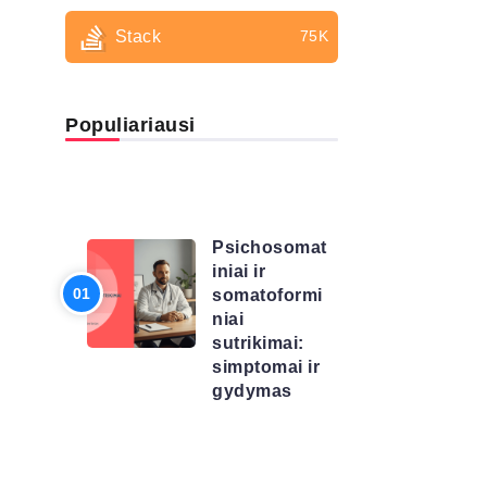
Stack
75K
Populiariausi
LIGŲ
SĄRAŠAS
Psichosomat
iniai ir
somatoformi
niai
sutrikimai:
simptomai ir
gydymas
LIGŲ