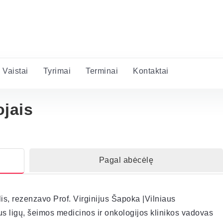
Vaistai
Tyrimai
Terminai
Kontaktai
ojais
Pagal abėcėlę
is, rezenzavo Prof. Virginijus Šapoka |Vilniaus
aus ligų, šeimos medicinos ir onkologijos klinikos vadovas