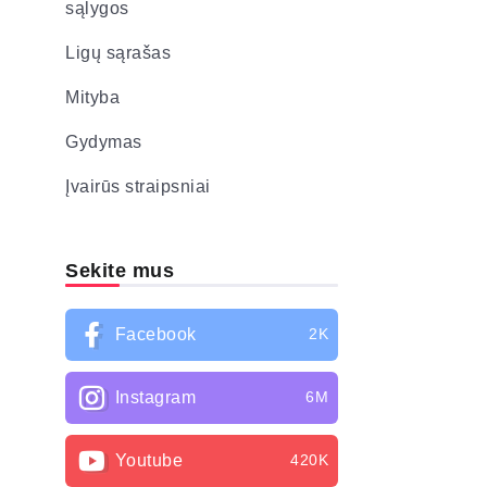
sąlygos
Ligų sąrašas
Mityba
Gydymas
Įvairūs straipsniai
Sekite mus
Facebook
2K
Instagram
6M
Youtube
420K