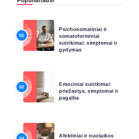
Populiariausi
LIGŲ SĄRAŠAS
Psichosomatiniai ir
somatoforminiai
sutrikimai: simptomai ir
gydymas
LIGŲ SĄRAŠAS
Emociniai sutrikimai:
priežastys, simptomai ir
pagalba
LIGŲ SĄRAŠAS
Afektiniai ir nuotaikos