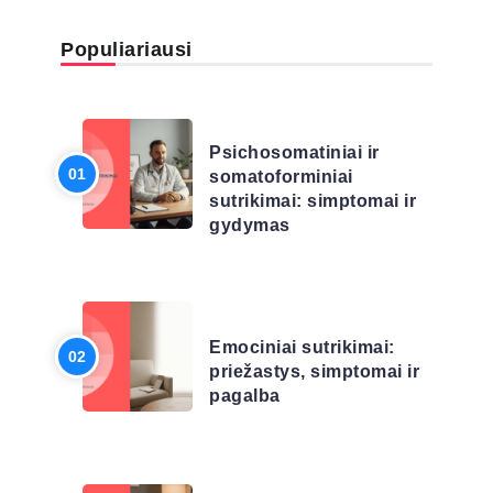
Populiariausi
LIGŲ SĄRAŠAS
Psichosomatiniai ir
somatoforminiai
sutrikimai: simptomai ir
gydymas
LIGŲ SĄRAŠAS
Emociniai sutrikimai:
priežastys, simptomai ir
pagalba
LIGŲ SĄRAŠAS