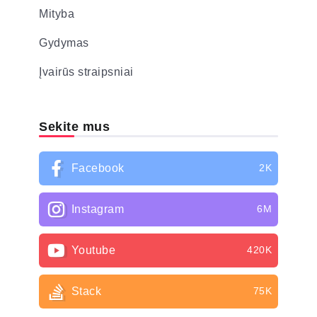
Mityba
Gydymas
Įvairūs straipsniai
Sekite mus
Facebook
2K
Instagram
6M
Youtube
420K
Stack
75K