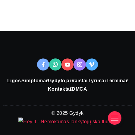
Ligos
Simptomai
Gydytojai
Vaistai
Tyrimai
Terminai
Kontaktai
DMCA
© 2025 Gydyk