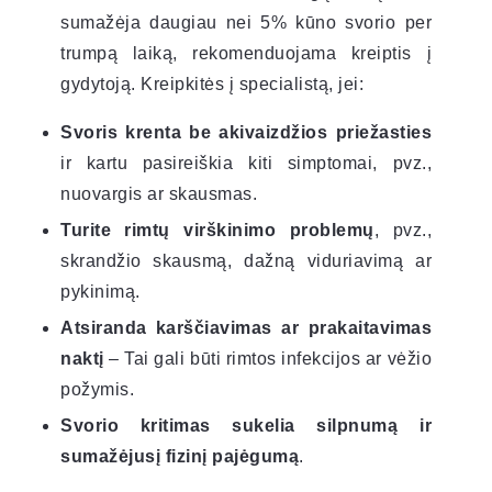
sumažėja daugiau nei 5% kūno svorio per
trumpą laiką, rekomenduojama kreiptis į
gydytoją. Kreipkitės į specialistą, jei:
Svoris krenta be akivaizdžios priežasties
ir kartu pasireiškia kiti simptomai, pvz.,
nuovargis ar skausmas.
Turite rimtų virškinimo problemų
, pvz.,
skrandžio skausmą, dažną viduriavimą ar
pykinimą.
Atsiranda karščiavimas ar prakaitavimas
naktį
– Tai gali būti rimtos infekcijos ar vėžio
požymis.
Svorio kritimas sukelia silpnumą ir
sumažėjusį fizinį pajėgumą
.