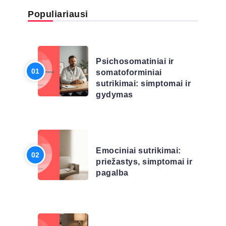
Populiariausi
LIGŲ SĄRAŠAS
Psichosomatiniai ir
somatoforminiai
sutrikimai: simptomai ir
gydymas
LIGŲ SĄRAŠAS
Emociniai sutrikimai:
priežastys, simptomai ir
pagalba
LIGŲ SĄRAŠAS