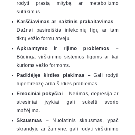
rodyti prastą mitybą ar metabolizmo
sutrikimus.
Karščiavimas ar naktinis prakaitavimas
–
Dažnai pasireiškia infekcinių ligų ar tam
tikrų vėžio formų atveju.
Apkramtymo ir rijimo problemos
–
Būdinga virškinimo sistemos ligoms ar kai
kurioms vėžio formoms.
Padidėjęs širdies plakimas
– Gali rodyti
hipertireozę arba širdies problemas.
Emociniai pokyčiai
– Nerimas, depresija ar
stresiniai įvykiai gali sukelti svorio
mažėjimą.
Skausmas
– Nuolatinis skausmas, ypač
skrandyje ar žarnyne, gali rodyti virškinimo