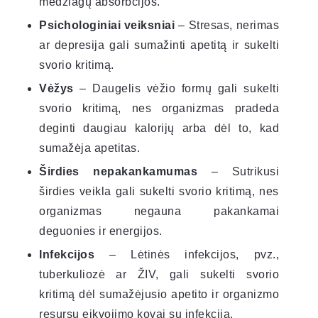
medžiagų absorbcijos.
Psichologiniai veiksniai
– Stresas, nerimas
ar depresija gali sumažinti apetitą ir sukelti
svorio kritimą.
Vėžys
– Daugelis vėžio formų gali sukelti
svorio kritimą, nes organizmas pradeda
deginti daugiau kalorijų arba dėl to, kad
sumažėja apetitas.
Širdies nepakankamumas
– Sutrikusi
širdies veikla gali sukelti svorio kritimą, nes
organizmas negauna pakankamai
deguonies ir energijos.
Infekcijos
– Lėtinės infekcijos, pvz.,
tuberkuliozė ar ŽIV, gali sukelti svorio
kritimą dėl sumažėjusio apetito ir organizmo
resursų eikvojimo kovai su infekcija.