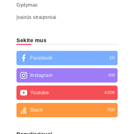
Gydymas
Įvairūs straipsniai
Sekite mus
Facebook
2K
Instagram
6M
Youtube
420K
Stack
75K