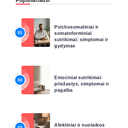
Populiariausi
LIGŲ SĄRAŠAS
Psichosomatiniai ir
somatoforminiai
sutrikimai: simptomai ir
gydymas
LIGŲ SĄRAŠAS
Emociniai sutrikimai:
priežastys, simptomai ir
pagalba
LIGŲ SĄRAŠAS
Afektiniai ir nuotaikos