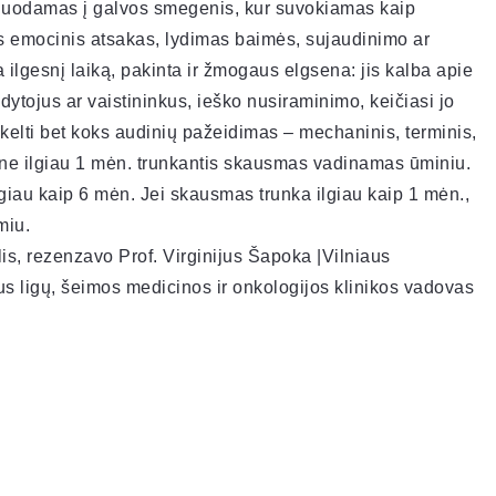
erduodamas į galvos smegenis, kur suvokiamas kaip
 emocinis atsakas, lydimas baimės, sujaudinimo ar
 ilgesnį laiką, pakinta ir žmogaus elgsena: jis kalba apie
ytojus ar vaistininkus, ieško nusiraminimo, keičiasi jo
kelti bet koks audinių pažeidimas – mechaninis, terminis,
 ne ilgiau 1 mėn. trunkantis skausmas vadinamas ūminiu.
giau kaip 6 mėn. Jei skausmas trunka ilgiau kaip 1 mėn.,
miu.
is, rezenzavo Prof. Virginijus Šapoka |Vilniaus
aus ligų, šeimos medicinos ir onkologijos klinikos vadovas