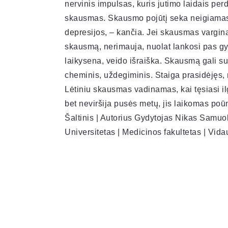
nervinis impulsas, kuris jutimo laidais p
skausmas. Skausmo pojūtį seka neigiamas
depresijos, – kančia. Jei skausmas vargina
skausmą, nerimauja, nuolat lankosi pas gyd
laikysena, veido išraiška. Skausmą gali su
cheminis, uždegiminis. Staiga prasidėjęs,
Lėtiniu skausmas vadinamas, kai tęsiasi il
bet neviršija pusės metų, jis laikomas poū
Šaltinis | Autorius Gydytojas Nikas Samuol
Universitetas | Medicinos fakultetas | Vid