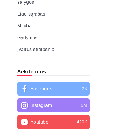
sąlygos
Ligų sąrašas
Mityba
Gydymas
Įvairūs straipsniai
Sekite mus
Facebook
2K
Instagram
6M
Youtube
420K