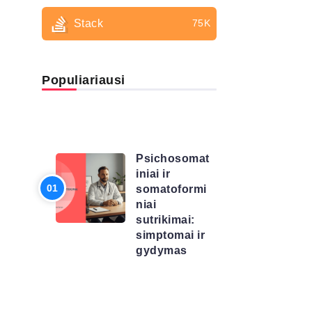
Stack
75K
Populiariausi
LIGŲ
SĄRAŠAS
Psichosomat
iniai ir
somatoformi
niai
sutrikimai:
simptomai ir
gydymas
LIGŲ