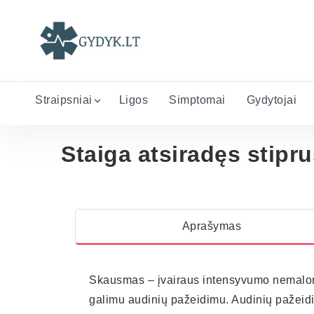
Straipsniai
Ligos
Simptomai
Gydytojai
Staiga atsiradęs stipru
Aprašymas
Skausmas – įvairaus intensyvumo nemalonu
galimu audinių pažeidimu. Audinių pažeidim