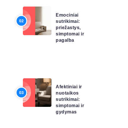
SĄRAŠAS
Emociniai
sutrikimai:
priežastys,
simptomai ir
pagalba
LIGŲ
SĄRAŠAS
Afektiniai ir
nuotaikos
sutrikimai:
simptomai ir
gydymas