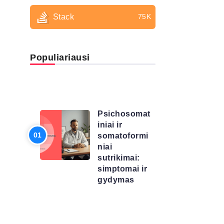
Stack
75K
Populiariausi
LIGŲ
SĄRAŠAS
Psichosomat
iniai ir
somatoformi
niai
sutrikimai:
simptomai ir
gydymas
LIGŲ