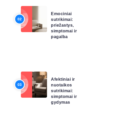
SĄRAŠAS
Emociniai
sutrikimai:
priežastys,
simptomai ir
pagalba
LIGŲ
SĄRAŠAS
Afektiniai ir
nuotaikos
sutrikimai:
simptomai ir
gydymas