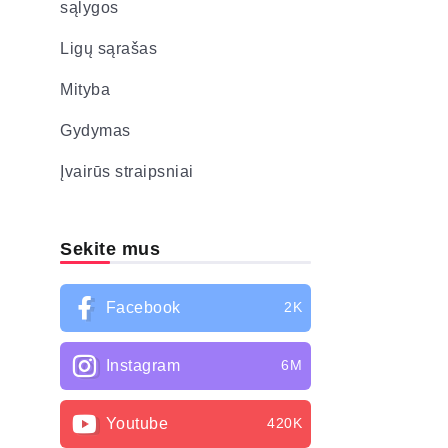
sąlygos
Ligų sąrašas
Mityba
Gydymas
Įvairūs straipsniai
Sekite mus
Facebook
2K
Instagram
6M
Youtube
420K