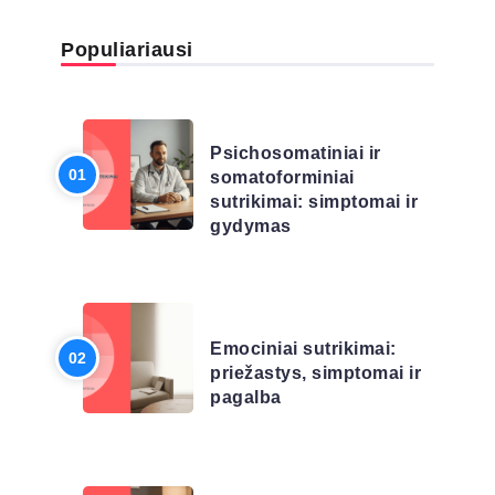
Populiariausi
LIGŲ SĄRAŠAS
Psichosomatiniai ir
somatoforminiai
sutrikimai: simptomai ir
gydymas
LIGŲ SĄRAŠAS
Emociniai sutrikimai:
priežastys, simptomai ir
pagalba
LIGŲ SĄRAŠAS