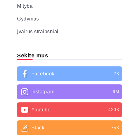
Mityba
Gydymas
Įvairūs straipsniai
Sekite mus
Facebook
2K
Instagram
6M
Youtube
420K
Stack
75K