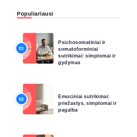
Populiariausi
LIGŲ SĄRAŠAS
Psichosomatiniai ir
somatoforminiai
sutrikimai: simptomai ir
gydymas
LIGŲ SĄRAŠAS
Emociniai sutrikimai:
priežastys, simptomai ir
pagalba
LIGŲ SĄRAŠAS