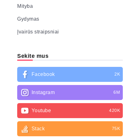
Mityba
Gydymas
Įvairūs straipsniai
Sekite mus
Facebook
2K
Instagram
6M
Youtube
420K
Stack
75K