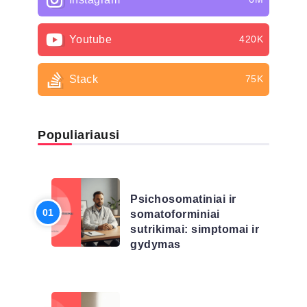
Youtube
420K
Stack
75K
Populiariausi
LIGŲ SĄRAŠAS
Psichosomatiniai ir
somatoforminiai
sutrikimai: simptomai ir
gydymas
LIGŲ SĄRAŠAS