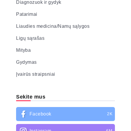
Diagnozuok ir gydyk
Patarimai
Liaudies medicina/Namų sąlygos
Ligų sąrašas
Mityba
Gydymas
Įvairūs straipsniai
Sekite mus
Facebook
2K
Instagram
6M