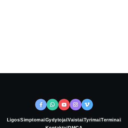
Ligos
Simptomai
Gydytojai
Vaistai
Tyrimai
Terminai
Kontaktai
DMCA