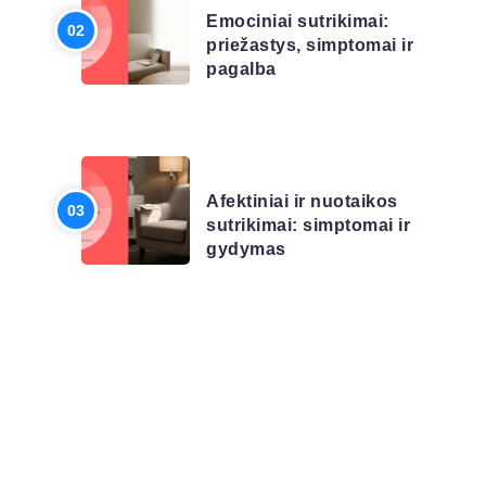
Emociniai sutrikimai:
priežastys, simptomai ir
pagalba
LIGŲ SĄRAŠAS
Afektiniai ir nuotaikos
sutrikimai: simptomai ir
gydymas