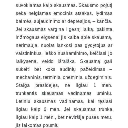
suvokiamas kaip skausmas. Skausmo pojūtį
seka neigiamas emocinis atsakas, lydimas
baimės, sujaudinimo ar depresijos, – kančia.
Jei skausmas vargina ilgesnį laiką, pakinta
ir žmogaus elgsena: jis kalba apie skausmą,
nerimauja, nuolat lankosi pas gydytojus ar
vaistininkus, ieško nusiraminimo, keičiasi jo
laikysena, veido išraiška. Skausmą gali
sukelti bet koks audinių pažeidimas –
mechaninis, terminis, cheminis, uždegiminis.
Staiga prasidėjęs, ne ilgiau 1 mėn.
trunkantis skausmas vadinamas ūminiu.
Lėtiniu skausmas vadinamas, kai tęsiasi
ilgiau kaip 6 mėn. Jei skausmas trunka
ilgiau kaip 1 mėn., bet neviršija pusės metų,
jis laikomas poūmiu