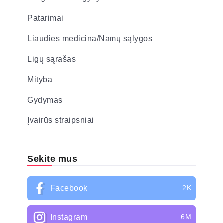
Patarimai
Liaudies medicina/Namų sąlygos
Ligų sąrašas
Mityba
Gydymas
Įvairūs straipsniai
Sekite mus
Facebook
2K
Instagram
6M