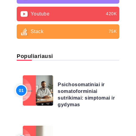
Youtube
420K
Stack
75K
Populiariausi
LIGŲ SĄRAŠAS
Psichosomatiniai ir
somatoforminiai
sutrikimai: simptomai ir
gydymas
LIGŲ SĄRAŠAS