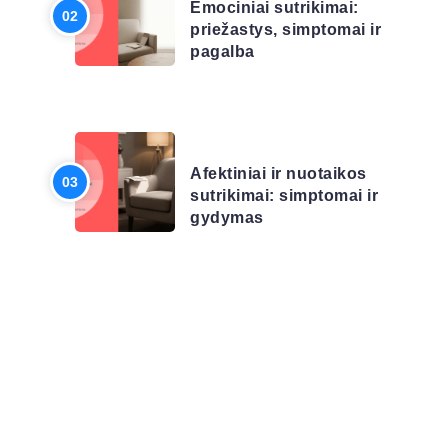
Emociniai sutrikimai:
priežastys, simptomai ir
pagalba
LIGŲ SĄRAŠAS
Afektiniai ir nuotaikos
sutrikimai: simptomai ir
gydymas