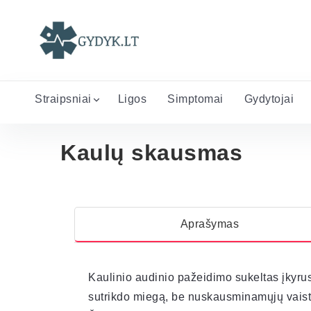
Straipsniai
Ligos
Simptomai
Gydytojai
Kaulų skausmas
Aprašymas
Kaulinio audinio pažeidimo sukeltas įkyru
sutrikdo miegą, be nuskausminamųjų vaist