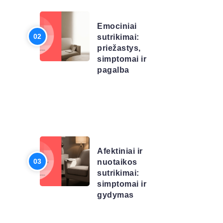
SĄRAŠAS
Emociniai
sutrikimai:
priežastys,
simptomai ir
pagalba
LIGŲ
SĄRAŠAS
Afektiniai ir
nuotaikos
sutrikimai:
simptomai ir
gydymas