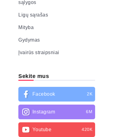
sąlygos
Ligų sąrašas
Mityba
Gydymas
Įvairūs straipsniai
Sekite mus
Facebook
2K
Instagram
6M
Youtube
420K