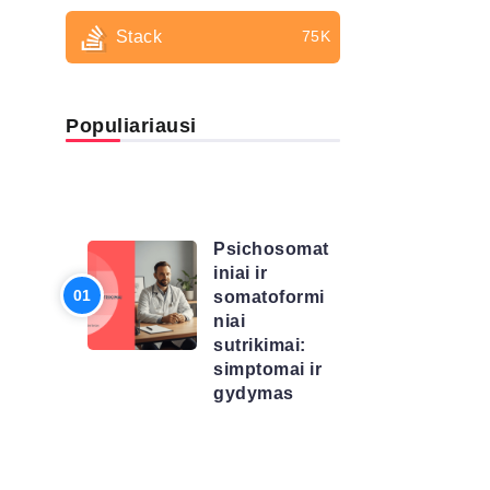
Stack
75K
Populiariausi
LIGŲ
SĄRAŠAS
Psichosomat
iniai ir
somatoformi
niai
sutrikimai:
simptomai ir
gydymas
LIGŲ