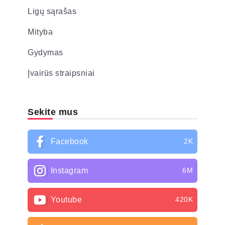
Ligų sąrašas
Mityba
Gydymas
Įvairūs straipsniai
Sekite mus
Facebook
2K
Instagram
6M
Youtube
420K