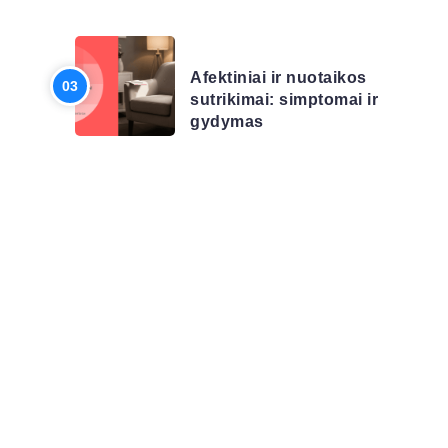
LIGŲ SĄRAŠAS
Afektiniai ir nuotaikos
sutrikimai: simptomai ir
gydymas