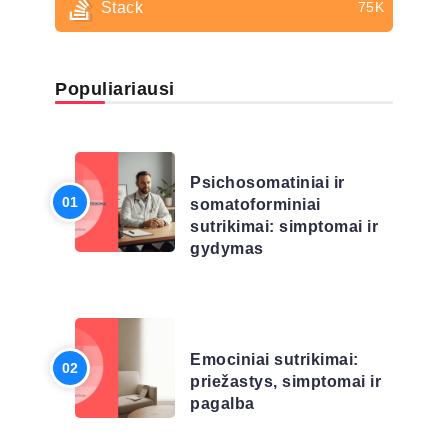
Stack
75K
Populiariausi
LIGŲ SĄRAŠAS
Psichosomatiniai ir
somatoforminiai
sutrikimai: simptomai ir
gydymas
LIGŲ SĄRAŠAS
Emociniai sutrikimai:
priežastys, simptomai ir
pagalba