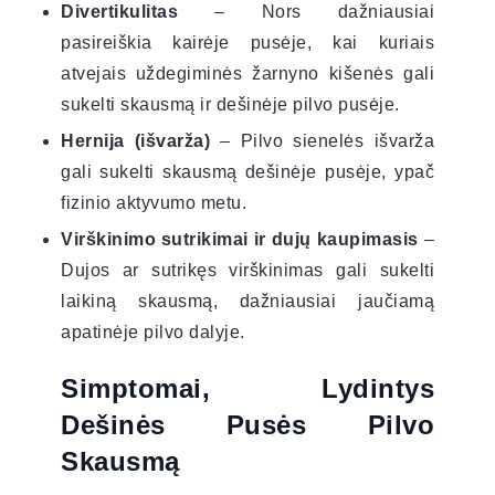
Divertikulitas
– Nors dažniausiai
pasireiškia kairėje pusėje, kai kuriais
atvejais uždegiminės žarnyno kišenės gali
sukelti skausmą ir dešinėje pilvo pusėje.
Hernija (išvarža)
– Pilvo sienelės išvarža
gali sukelti skausmą dešinėje pusėje, ypač
fizinio aktyvumo metu.
Virškinimo sutrikimai ir dujų kaupimasis
–
Dujos ar sutrikęs virškinimas gali sukelti
laikiną skausmą, dažniausiai jaučiamą
apatinėje pilvo dalyje.
Simptomai, Lydintys
Dešinės Pusės Pilvo
Skausmą