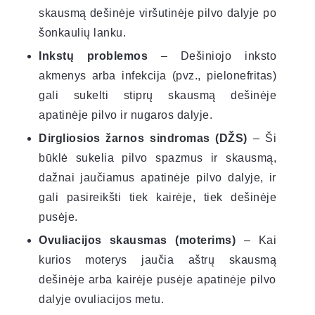
skausmą dešinėje viršutinėje pilvo dalyje po
šonkaulių lanku.
Inkstų problemos
– Dešiniojo inksto
akmenys arba infekcija (pvz., pielonefritas)
gali sukelti stiprų skausmą dešinėje
apatinėje pilvo ir nugaros dalyje.
Dirgliosios žarnos sindromas (DŽS)
– Ši
būklė sukelia pilvo spazmus ir skausmą,
dažnai jaučiamus apatinėje pilvo dalyje, ir
gali pasireikšti tiek kairėje, tiek dešinėje
pusėje.
Ovuliacijos skausmas (moterims)
– Kai
kurios moterys jaučia aštrų skausmą
dešinėje arba kairėje pusėje apatinėje pilvo
dalyje ovuliacijos metu.