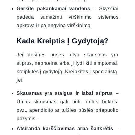
Gerkite pakankamai vandens
– Skysčiai
padeda sumažinti virškinimo sistemos
apkrovą ir palengvina virškinimą.
Kada Kreiptis Į Gydytoją?
Jei dešinės pusės pilvo skausmas yra
stiprus, nepraeina arba jį lydi kiti simptomai,
kreipkitės į gydytoją. Kreipkitės į specialistą,
jei:
Skausmas yra staigus ir labai stiprus
–
Ūmus skausmas gali būti rimtos būklės,
pvz., apendicito ar tulžies pūslės priepuolio
požymis.
Atsiranda karščiavimas arba šaltkrėtis
–