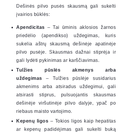
Dešinės pilvo pusės skausmą gali sukelti
įvairios būklės:
Apendicitas
– Tai ūminis aklosios žarnos
priedėlio (apendikso) uždegimas, kuris
sukelia aštrų skausmą dešinėje apatinėje
pilvo pusėje. Skausmas dažnai stiprėja ir
gali lydėti pykinimas ar karščiavimas.
Tulžies pūslės akmenys arba
uždegimas
– Tulžies pūslėje susidarius
akmenims arba atsiradus uždegimui, gali
atsirasti stiprus, pulsuojantis skausmas
dešinėje viršutinėje pilvo dalyje, ypač po
riebaus maisto vartojimo.
Kepenų ligos
– Tokios ligos kaip hepatitas
ar kepenų padidėjimas gali sukelti buką