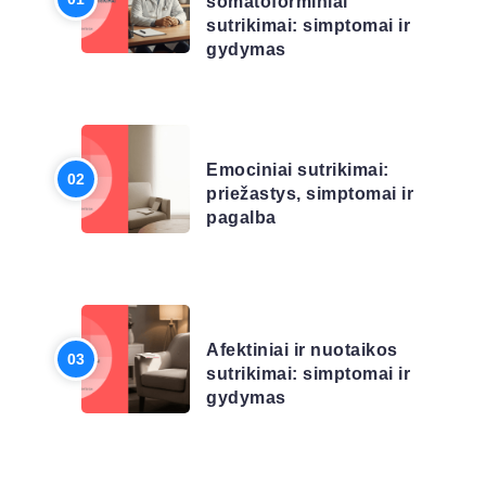
somatoforminiai
sutrikimai: simptomai ir
gydymas
LIGŲ SĄRAŠAS
Emociniai sutrikimai:
priežastys, simptomai ir
pagalba
LIGŲ SĄRAŠAS
Afektiniai ir nuotaikos
sutrikimai: simptomai ir
gydymas