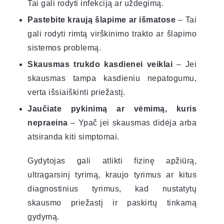
Tai gali rodyti infekciją ar uždegimą.
Pastebite kraują šlapime ar išmatose
– Tai
gali rodyti rimtą virškinimo trakto ar šlapimo
sistemos problemą.
Skausmas trukdo kasdienei veiklai
– Jei
skausmas tampa kasdieniu nepatogumu,
verta išsiaiškinti priežastį.
Jaučiate pykinimą ar vėmimą, kuris
nepraeina
– Ypač jei skausmas didėja arba
atsiranda kiti simptomai.
Gydytojas gali atlikti fizinę apžiūrą,
ultragarsinį tyrimą, kraujo tyrimus ar kitus
diagnostinius tyrimus, kad nustatytų
skausmo priežastį ir paskirtų tinkamą
gydymą.