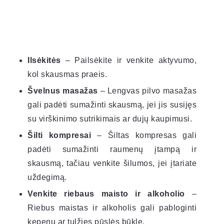
Ilsėkitės
– Pailsėkite ir venkite aktyvumo,
kol skausmas praeis.
Švelnus masažas
– Lengvas pilvo masažas
gali padėti sumažinti skausmą, jei jis susijęs
su virškinimo sutrikimais ar dujų kaupimusi.
Šilti kompresai
– Šiltas kompresas gali
padėti sumažinti raumenų įtampą ir
skausmą, tačiau venkite šilumos, jei įtariate
uždegimą.
Venkite riebaus maisto ir alkoholio
–
Riebus maistas ir alkoholis gali pabloginti
kepenų ar tulžies pūslės būklę.