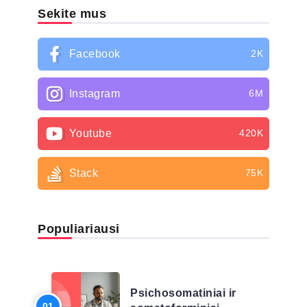
Sekite mus
Facebook
2K
Instagram
6M
Youtube
420K
Stack
75K
Populiariausi
LIGŲ SĄRAŠAS
Psichosomatiniai ir