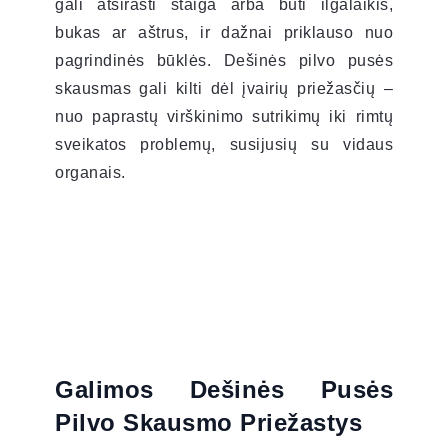
gali atsirasti staiga arba būti ilgalaikis,
bukas ar aštrus, ir dažnai priklauso nuo
pagrindinės būklės. Dešinės pilvo pusės
skausmas gali kilti dėl įvairių priežasčių –
nuo paprastų virškinimo sutrikimų iki rimtų
sveikatos problemų, susijusių su vidaus
organais.
Galimos Dešinės Pusės
Pilvo Skausmo Priežastys