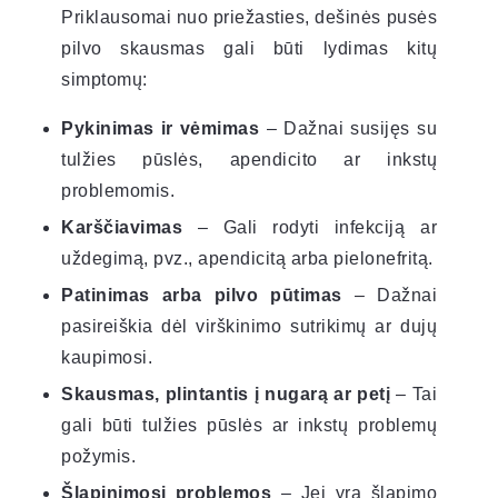
Priklausomai nuo priežasties, dešinės pusės
pilvo skausmas gali būti lydimas kitų
simptomų:
Pykinimas ir vėmimas
– Dažnai susijęs su
tulžies pūslės, apendicito ar inkstų
problemomis.
Karščiavimas
– Gali rodyti infekciją ar
uždegimą, pvz., apendicitą arba pielonefritą.
Patinimas arba pilvo pūtimas
– Dažnai
pasireiškia dėl virškinimo sutrikimų ar dujų
kaupimosi.
Skausmas, plintantis į nugarą ar petį
– Tai
gali būti tulžies pūslės ar inkstų problemų
požymis.
Šlapinimosi problemos
– Jei yra šlapimo