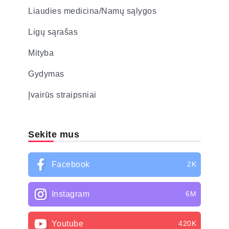
Liaudies medicina/Namų sąlygos
Ligų sąrašas
Mityba
Gydymas
Įvairūs straipsniai
Sekite mus
Facebook
2K
Instagram
6M
Youtube
420K