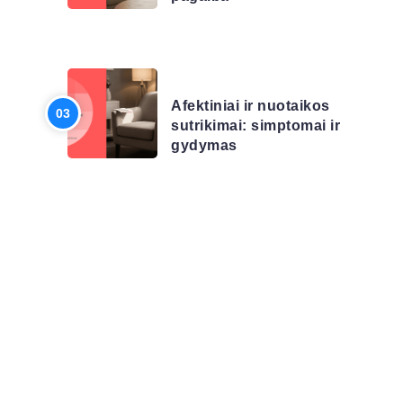
LIGŲ SĄRAŠAS
Afektiniai ir nuotaikos
sutrikimai: simptomai ir
gydymas