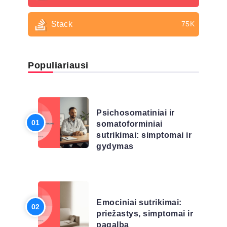
Stack
75K
Populiariausi
LIGŲ SĄRAŠAS
Psichosomatiniai ir
somatoforminiai
sutrikimai: simptomai ir
gydymas
LIGŲ SĄRAŠAS
Emociniai sutrikimai:
priežastys, simptomai ir
pagalba