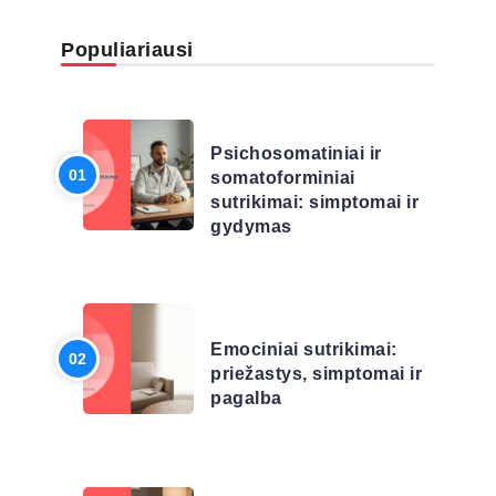
Populiariausi
LIGŲ SĄRAŠAS
Psichosomatiniai ir
somatoforminiai
sutrikimai: simptomai ir
gydymas
LIGŲ SĄRAŠAS
Emociniai sutrikimai:
priežastys, simptomai ir
pagalba
LIGŲ SĄRAŠAS