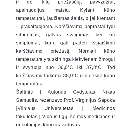
ir dėl kitų priežasčių, pavyzdžiui,
apsinuodijus maistu. Kylant kūno
temperatūrai, jaučiamas šaltis, o jai krentant
– prakaituojama. Karščiavimą paprastai lydi
silpnumas, galvos svaigimas bei kiti
simptomai, kurie gali padėti išsiaiškinti
karščiavimo priežastį. Normali kūno
temperatūra yra skirtinga kiekvienam žmogui
ir svyruoja nuo 36,0°C iki 37,8°C. Tad
karščiavimu laikoma 38,0°C ir didesnė kūno
temperatūra.
Šaltinis | Autorius Gydytojas Nikas
Samuolis, rezenzavo Prof. Virginijus Šapoka
|Vilniaus Universitetas | Medicinos
fakultetas | Vidaus ligų, šeimos medicinos ir
onkologijos klinikos vadovas