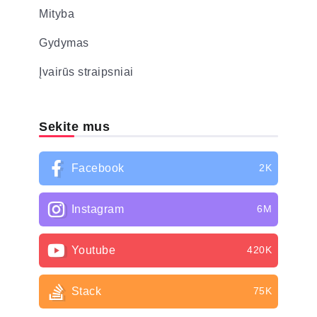
Mityba
Gydymas
Įvairūs straipsniai
Sekite mus
Facebook
2K
Instagram
6M
Youtube
420K
Stack
75K