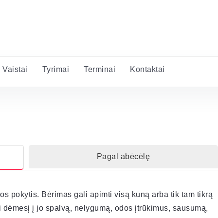
Vaistai
Tyrimai
Terminai
Kontaktai
Pagal abėcėlę
s pokytis. Bėrimas gali apimti visą kūną arba tik tam tikrą
ti dėmesį į jo spalvą, nelygumą, odos įtrūkimus, sausumą,