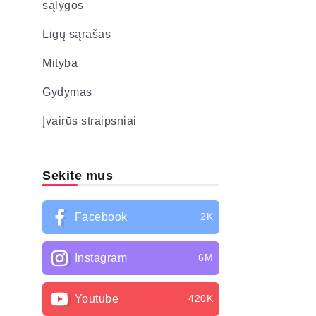
sąlygos
Ligų sąrašas
Mityba
Gydymas
Įvairūs straipsniai
Sekite mus
Facebook
2K
Instagram
6M
Youtube
420K