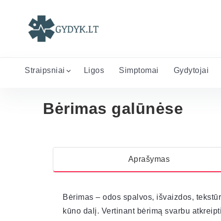
Straipsniai
Ligos
Simptomai
Gydytojai
Bėrimas galūnėse
Aprašymas
Bėrimas – odos spalvos, išvaizdos, tekstūro
kūno dalį. Vertinant bėrimą svarbu atkreip