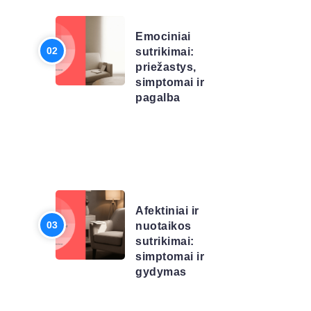
SĄRAŠAS
Emociniai
sutrikimai:
priežastys,
simptomai ir
pagalba
LIGŲ
SĄRAŠAS
Afektiniai ir
nuotaikos
sutrikimai:
simptomai ir
gydymas