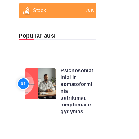
Stack
75K
Populiariausi
LIGŲ
SĄRAŠAS
Psichosomat
iniai ir
somatoformi
niai
sutrikimai:
simptomai ir
gydymas
LIGŲ