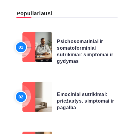
Populiariausi
LIGŲ SĄRAŠAS
Psichosomatiniai ir
somatoforminiai
sutrikimai: simptomai ir
gydymas
LIGŲ SĄRAŠAS
Emociniai sutrikimai:
priežastys, simptomai ir
pagalba
LIGŲ SĄRAŠAS