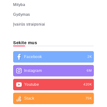
Mityba
Gydymas
Įvairūs straipsniai
Sekite mus
Facebook
2K
Instagram
6M
Youtube
420K
Stack
75K