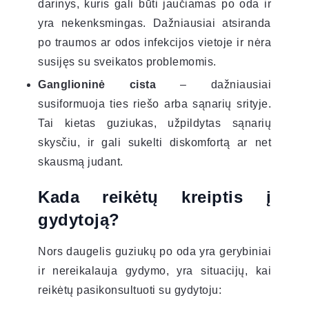
darinys, kuris gali būti jaučiamas po oda ir
yra nekenksmingas. Dažniausiai atsiranda
po traumos ar odos infekcijos vietoje ir nėra
susijęs su sveikatos problemomis.
Ganglioninė cista
– dažniausiai
susiformuoja ties riešo arba sąnarių srityje.
Tai kietas guziukas, užpildytas sąnarių
skysčiu, ir gali sukelti diskomfortą ar net
skausmą judant.
Kada reikėtų kreiptis į
gydytoją?
Nors daugelis guziukų po oda yra gerybiniai
ir nereikalauja gydymo, yra situacijų, kai
reikėtų pasikonsultuoti su gydytoju: