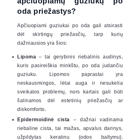
apčiuopiamų guziukų po
oda priežastys?
Apčiuopiami guziukai po oda gali atsirasti
dėl skirtingų priežasčių, tarp kurių
dažniausios yra šios:
Lipoma
– tai gerybinis riebalinis audinys,
kuris pasireiškia minkštu, po oda judančiu
guziuku. Lipomos paprastai yra
neskausmingos, lėtai auga ir nesukelia
sveikatos problemų, nors kartais gali būti
šalinamos dėl estetinių priežasčių ar
diskomforto.
Epidermoidinė cista
– dažnai vadinama
riebaline cista, tai mažas, apvalus darinys,
užpildytas keratinu (odos baltymu).