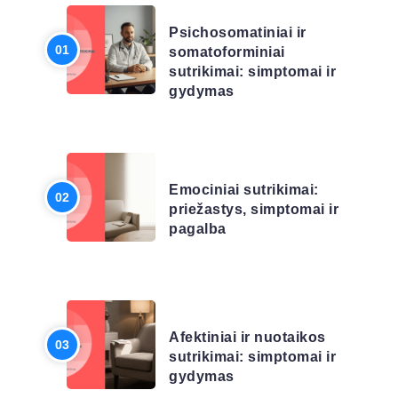
Psichosomatiniai ir
somatoforminiai
sutrikimai: simptomai ir
gydymas
LIGŲ SĄRAŠAS
Emociniai sutrikimai:
priežastys, simptomai ir
pagalba
LIGŲ SĄRAŠAS
Afektiniai ir nuotaikos
sutrikimai: simptomai ir
gydymas