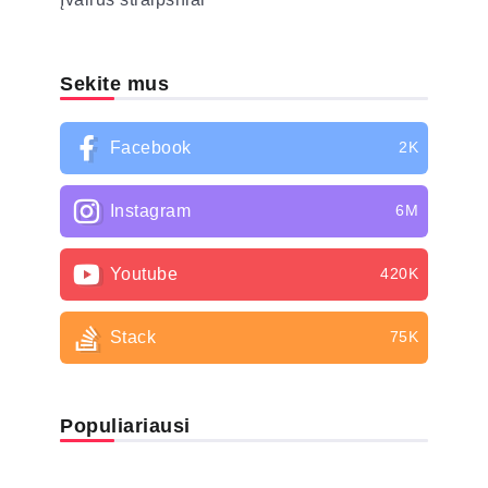
Sekite mus
Facebook
2K
Instagram
6M
Youtube
420K
Stack
75K
Populiariausi
LIGŲ SĄRAŠAS