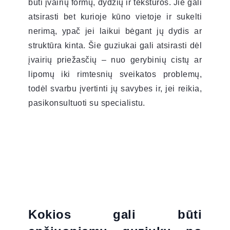
būti įvairių formų, dydžių ir tekstūros. Jie gali
atsirasti bet kurioje kūno vietoje ir sukelti
nerimą, ypač jei laikui bėgant jų dydis ar
struktūra kinta. Šie guziukai gali atsirasti dėl
įvairių priežasčių – nuo gerybinių cistų ar
lipomų iki rimtesnių sveikatos problemų,
todėl svarbu įvertinti jų savybes ir, jei reikia,
pasikonsultuoti su specialistu.
Kokios gali būti