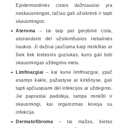
Epidermoidinės cistos dažniausiai yra
neskausmingos, tačiau gali užsikrėsti ir tapti
skausmingos.
Ateroma
– tai taip pat gerybinė cista,
atsirandanti dėl užsikimšusios riebalinės
liaukos. Ji dažnai jaučiama kaip minkštas ar
šiek tiek kietesnis guziukas, kuris gali būti
skausmingas uždegimo metu.
Limfmazgiai
– kai kurie limfmazgiai, ypač
esantys kakle, pažastyse ar kirkšnyse, gali
tapti apčiuopiami dėl infekcijos ar uždegimo.
Jie paprastai padidėja, tampa minkšti ir
skausmingi, kai organizmas kovoja su
infekcija.
Dermatofibroma
– tai mažas, kietas