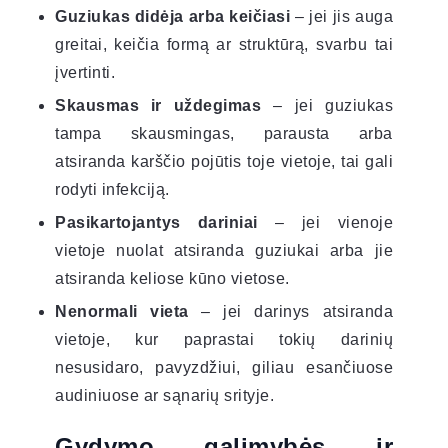
Guziukas didėja arba keičiasi
– jei jis auga
greitai, keičia formą ar struktūrą, svarbu tai
įvertinti.
Skausmas ir uždegimas
– jei guziukas
tampa skausmingas, parausta arba
atsiranda karščio pojūtis toje vietoje, tai gali
rodyti infekciją.
Pasikartojantys dariniai
– jei vienoje
vietoje nuolat atsiranda guziukai arba jie
atsiranda keliose kūno vietose.
Nenormali vieta
– jei darinys atsiranda
vietoje, kur paprastai tokių darinių
nesusidaro, pavyzdžiui, giliau esančiuose
audiniuose ar sąnarių srityje.
Gydymo galimybės ir