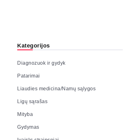
Kategorijos
Diagnozuok ir gydyk
Patarimai
Liaudies medicina/Namų sąlygos
Ligų sąrašas
Mityba
Gydymas
Įvairūs straipsniai