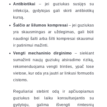
Antibiotikai
– jei guziukas susijęs su
infekcija, gydytojas gali skirti antibiotikų
kursą.
Šalčio ar šilumos kompresai
– jei guziukas
yra skausmingas ar uždegimas, gali būti
naudingi šalti arba šilti kompresai skausmui
ir patinimui mažinti.
Vengti mechaninio dirginimo
– siekiant
sumažinti naujų guziukų atsiradimo riziką,
rekomenduojama vengti trinties, ypač tose
vietose, kur oda yra jautri ar linkusi formuotis
cistoms.
Reguliariai stebint odą ir apčiuopiamus
guziukus bei laiku konsultuojantis su
gydytoju, galima išvengti rimtesnių