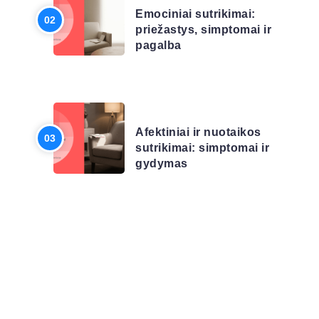
Emociniai sutrikimai:
priežastys, simptomai ir
pagalba
LIGŲ SĄRAŠAS
Afektiniai ir nuotaikos
sutrikimai: simptomai ir
gydymas