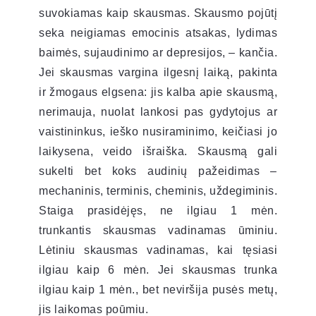
suvokiamas kaip skausmas. Skausmo pojūtį
seka neigiamas emocinis atsakas, lydimas
baimės, sujaudinimo ar depresijos, – kančia.
Jei skausmas vargina ilgesnį laiką, pakinta
ir žmogaus elgsena: jis kalba apie skausmą,
nerimauja, nuolat lankosi pas gydytojus ar
vaistininkus, ieško nusiraminimo, keičiasi jo
laikysena, veido išraiška. Skausmą gali
sukelti bet koks audinių pažeidimas –
mechaninis, terminis, cheminis, uždegiminis.
Staiga prasidėjęs, ne ilgiau 1 mėn.
trunkantis skausmas vadinamas ūminiu.
Lėtiniu skausmas vadinamas, kai tęsiasi
ilgiau kaip 6 mėn. Jei skausmas trunka
ilgiau kaip 1 mėn., bet neviršija pusės metų,
jis laikomas poūmiu.