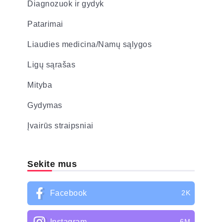
Diagnozuok ir gydyk
Patarimai
Liaudies medicina/Namų sąlygos
Ligų sąrašas
Mityba
Gydymas
Įvairūs straipsniai
Sekite mus
Facebook
2K
Instagram
6M