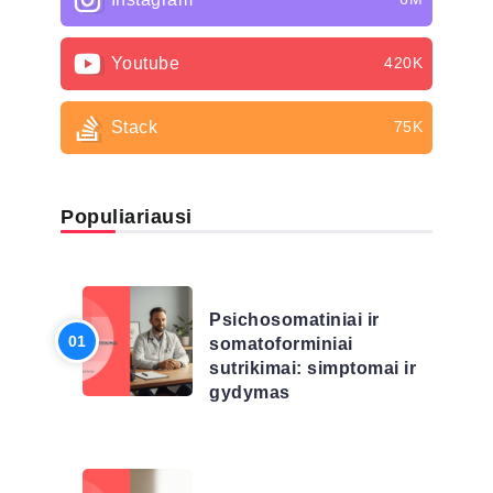
Youtube
420K
Stack
75K
Populiariausi
LIGŲ SĄRAŠAS
Psichosomatiniai ir
somatoforminiai
sutrikimai: simptomai ir
gydymas
LIGŲ SĄRAŠAS