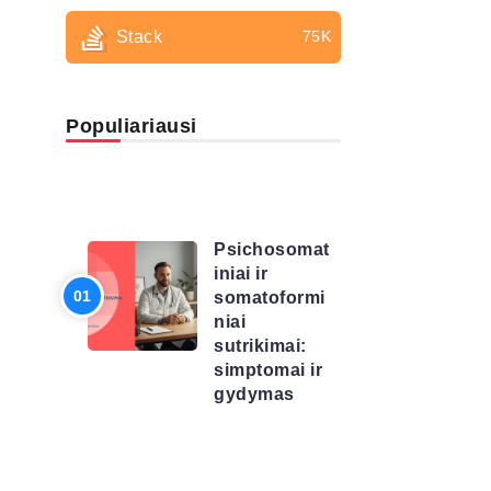
Stack
75K
Populiariausi
LIGŲ
SĄRAŠAS
Psichosomat
iniai ir
somatoformi
niai
sutrikimai:
simptomai ir
gydymas
LIGŲ