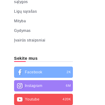
sąlygos
Ligų sąrašas
Mityba
Gydymas
Įvairūs straipsniai
Sekite mus
Facebook
2K
Instagram
6M
Youtube
420K