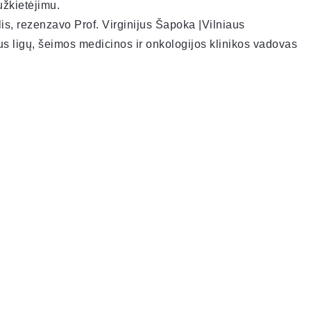
užkietėjimu.
is, rezenzavo Prof. Virginijus Šapoka |Vilniaus
aus ligų, šeimos medicinos ir onkologijos klinikos vadovas