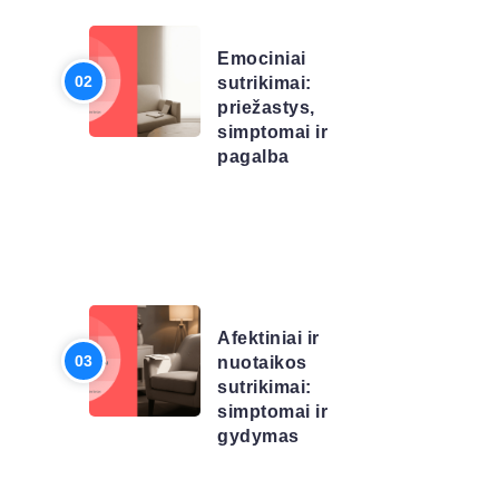
SĄRAŠAS
Emociniai
sutrikimai:
priežastys,
simptomai ir
pagalba
LIGŲ
SĄRAŠAS
Afektiniai ir
nuotaikos
sutrikimai:
simptomai ir
gydymas