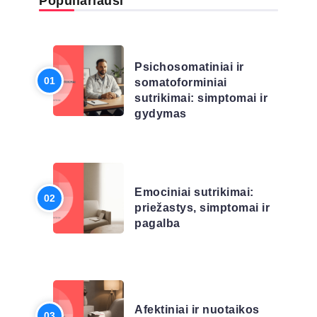
Populiariausi
LIGŲ SĄRAŠAS
Psichosomatiniai ir
somatoforminiai
sutrikimai: simptomai ir
gydymas
LIGŲ SĄRAŠAS
Emociniai sutrikimai:
priežastys, simptomai ir
pagalba
LIGŲ SĄRAŠAS
Afektiniai ir nuotaikos