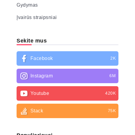
Gydymas
Įvairūs straipsniai
Sekite mus
Facebook
2K
Instagram
6M
Youtube
420K
Stack
75K