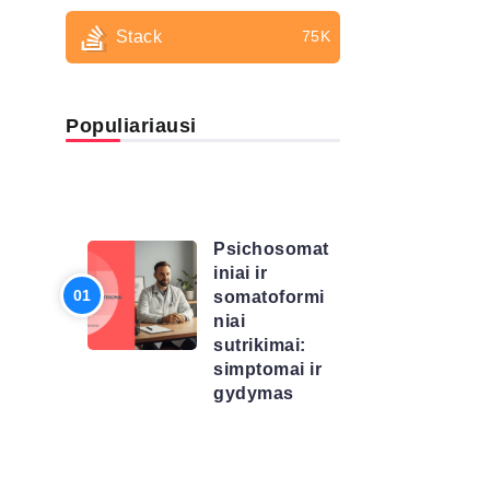
Stack
75K
Populiariausi
LIGŲ
SĄRAŠAS
Psichosomat
iniai ir
somatoformi
niai
sutrikimai:
simptomai ir
gydymas
LIGŲ