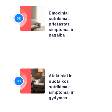
SĄRAŠAS
Emociniai
sutrikimai:
priežastys,
simptomai ir
pagalba
LIGŲ
SĄRAŠAS
Afektiniai ir
nuotaikos
sutrikimai:
simptomai ir
gydymas