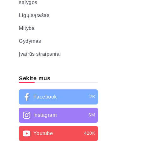
sąlygos
Ligų sąrašas
Mityba
Gydymas
Įvairūs straipsniai
Sekite mus
Facebook
2K
Instagram
6M
Youtube
420K