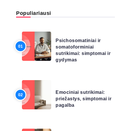
Populiariausi
LIGŲ SĄRAŠAS
Psichosomatiniai ir
somatoforminiai
sutrikimai: simptomai ir
gydymas
LIGŲ SĄRAŠAS
Emociniai sutrikimai:
priežastys, simptomai ir
pagalba
LIGŲ SĄRAŠAS