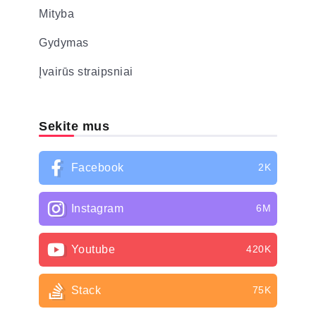
Mityba
Gydymas
Įvairūs straipsniai
Sekite mus
Facebook
2K
Instagram
6M
Youtube
420K
Stack
75K