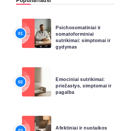
Populiariausi
LIGŲ SĄRAŠAS
Psichosomatiniai ir
somatoforminiai
sutrikimai: simptomai ir
gydymas
LIGŲ SĄRAŠAS
Emociniai sutrikimai:
priežastys, simptomai ir
pagalba
LIGŲ SĄRAŠAS
Afektiniai ir nuotaikos