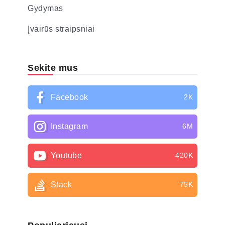
Gydymas
Įvairūs straipsniai
Sekite mus
Facebook
2K
Instagram
6M
Youtube
420K
Stack
75K