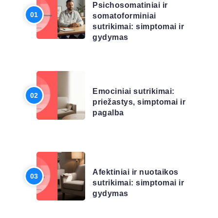
Psichosomatiniai ir
somatoforminiai
sutrikimai: simptomai ir
gydymas
LIGŲ SĄRAŠAS
Emociniai sutrikimai:
priežastys, simptomai ir
pagalba
LIGŲ SĄRAŠAS
Afektiniai ir nuotaikos
sutrikimai: simptomai ir
gydymas