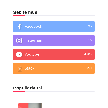
Sekite mus
Facebook
2K
Instagram
6M
Youtube
420K
Stack
75K
Populiariausi
LIGŲ SĄRAŠAS