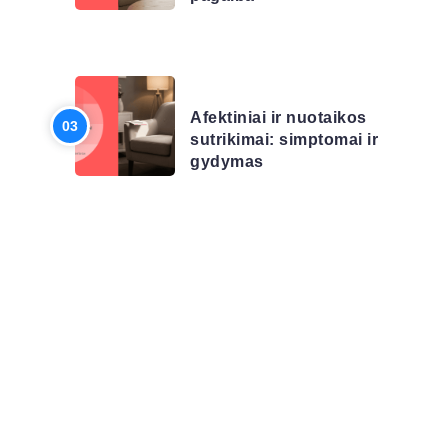
LIGŲ SĄRAŠAS
Afektiniai ir nuotaikos
sutrikimai: simptomai ir
gydymas