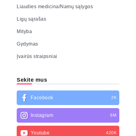
Liaudies medicina/Namų sąlygos
Ligų sąrašas
Mityba
Gydymas
Įvairūs straipsniai
Sekite mus
Facebook
2K
Instagram
6M
Youtube
420K