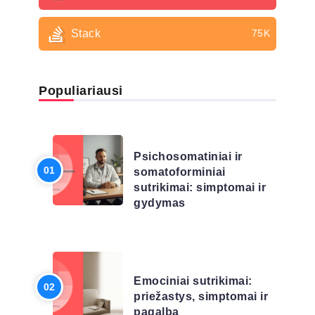
Stack
75K
Populiariausi
LIGŲ SĄRAŠAS
Psichosomatiniai ir
somatoforminiai
sutrikimai: simptomai ir
gydymas
LIGŲ SĄRAŠAS
Emociniai sutrikimai:
priežastys, simptomai ir
pagalba