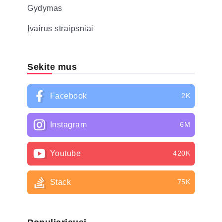
Gydymas
Įvairūs straipsniai
Sekite mus
Facebook
2K
Instagram
6M
Youtube
420K
Stack
75K