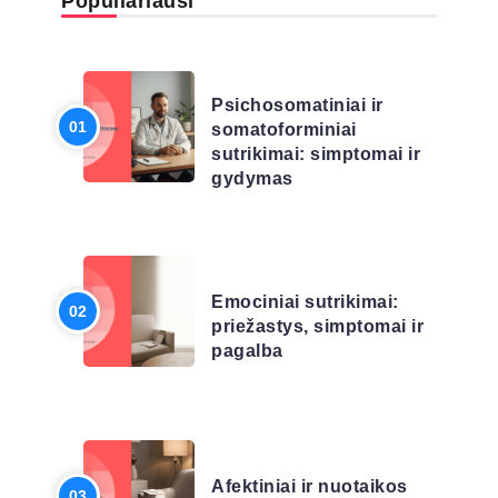
Populiariausi
LIGŲ SĄRAŠAS
Psichosomatiniai ir
somatoforminiai
sutrikimai: simptomai ir
gydymas
LIGŲ SĄRAŠAS
Emociniai sutrikimai:
priežastys, simptomai ir
pagalba
LIGŲ SĄRAŠAS
Afektiniai ir nuotaikos