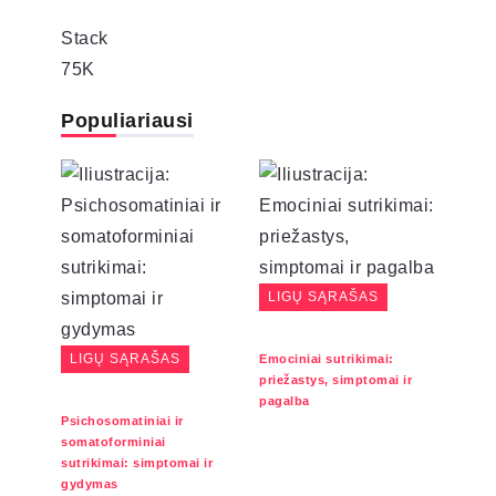
Stack
75K
Populiariausi
LIGŲ SĄRAŠAS
LIGŲ SĄRAŠAS
Emociniai sutrikimai:
priežastys, simptomai ir
pagalba
Psichosomatiniai ir
somatoforminiai
sutrikimai: simptomai ir
gydymas