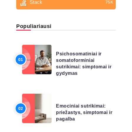
Stack
75K
Populiariausi
LIGŲ SĄRAŠAS
Psichosomatiniai ir
somatoforminiai
sutrikimai: simptomai ir
gydymas
LIGŲ SĄRAŠAS
Emociniai sutrikimai:
priežastys, simptomai ir
pagalba