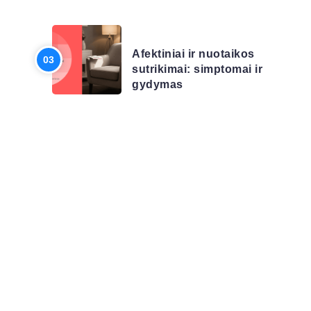
LIGŲ SĄRAŠAS
Afektiniai ir nuotaikos
sutrikimai: simptomai ir
gydymas