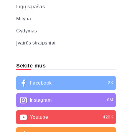
Ligų sąrašas
Mityba
Gydymas
Įvairūs straipsniai
Sekite mus
Facebook
2K
Instagram
6M
Youtube
420K