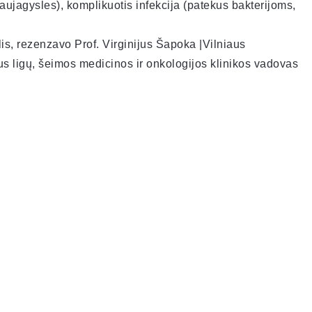
raujagysles), komplikuotis infekcija (patekus bakterijoms,
is, rezenzavo Prof. Virginijus Šapoka |Vilniaus
aus ligų, šeimos medicinos ir onkologijos klinikos vadovas