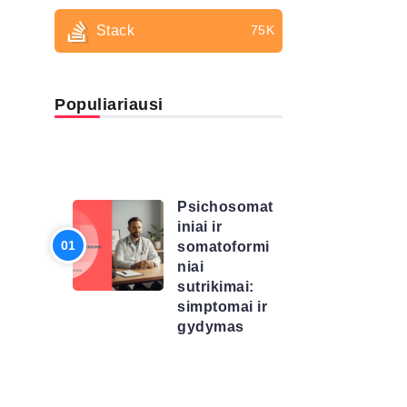
Stack
75K
Populiariausi
LIGŲ
SĄRAŠAS
Psichosomat
iniai ir
somatoformi
niai
sutrikimai:
simptomai ir
gydymas
LIGŲ