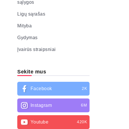
sąlygos
Ligų sąrašas
Mityba
Gydymas
Įvairūs straipsniai
Sekite mus
Facebook
2K
Instagram
6M
Youtube
420K