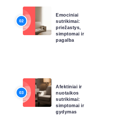
SĄRAŠAS
Emociniai
sutrikimai:
priežastys,
simptomai ir
pagalba
LIGŲ
SĄRAŠAS
Afektiniai ir
nuotaikos
sutrikimai:
simptomai ir
gydymas