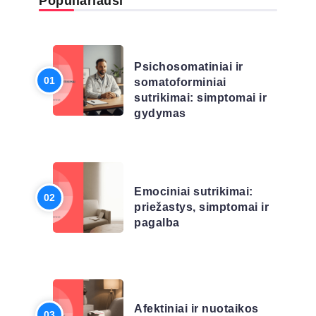
Populiariausi
LIGŲ SĄRAŠAS
Psichosomatiniai ir
somatoforminiai
sutrikimai: simptomai ir
gydymas
LIGŲ SĄRAŠAS
Emociniai sutrikimai:
priežastys, simptomai ir
pagalba
LIGŲ SĄRAŠAS
Afektiniai ir nuotaikos