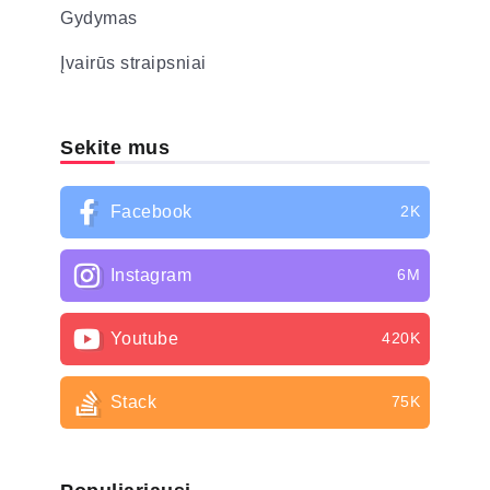
Gydymas
Įvairūs straipsniai
Sekite mus
Facebook
2K
Instagram
6M
Youtube
420K
Stack
75K