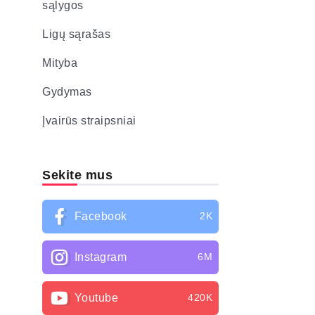
sąlygos
Ligų sąrašas
Mityba
Gydymas
Įvairūs straipsniai
Sekite mus
Facebook
2K
Instagram
6M
Youtube
420K