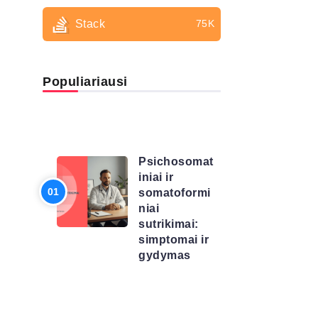
Stack
75K
Populiariausi
LIGŲ
SĄRAŠAS
Psichosomat
iniai ir
somatoformi
niai
sutrikimai:
simptomai ir
gydymas
LIGŲ