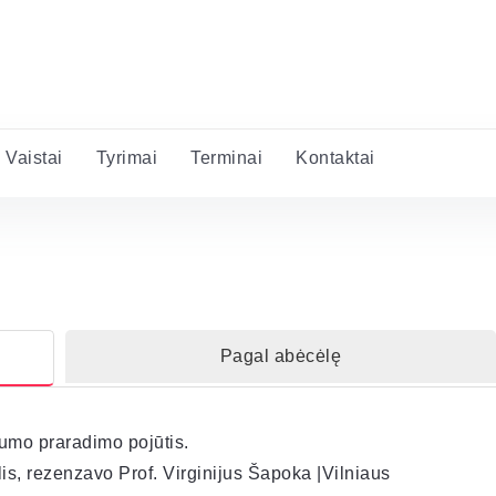
Vaistai
Tyrimai
Terminai
Kontaktai
Pagal abėcėlę
lumo praradimo pojūtis.
is, rezenzavo Prof. Virginijus Šapoka |Vilniaus