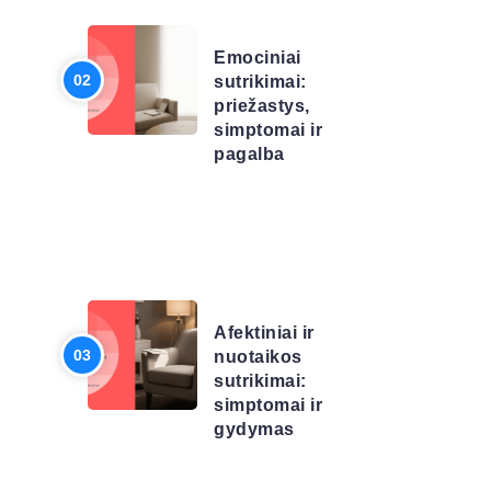
SĄRAŠAS
Emociniai
sutrikimai:
priežastys,
simptomai ir
pagalba
LIGŲ
SĄRAŠAS
Afektiniai ir
nuotaikos
sutrikimai:
simptomai ir
gydymas