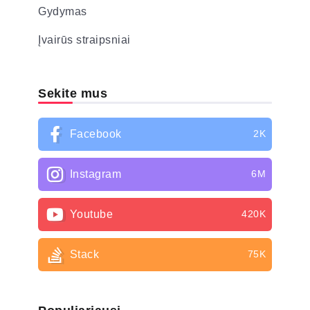
Gydymas
Įvairūs straipsniai
Sekite mus
Facebook
2K
Instagram
6M
Youtube
420K
Stack
75K