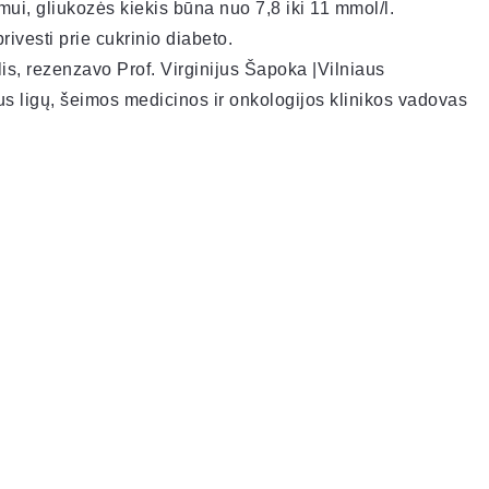
mui, gliukozės kiekis būna nuo 7,8 iki 11 mmol/l.
vesti prie cukrinio diabeto.
is, rezenzavo Prof. Virginijus Šapoka |Vilniaus
aus ligų, šeimos medicinos ir onkologijos klinikos vadovas