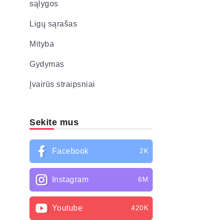
sąlygos
Ligų sąrašas
Mityba
Gydymas
Įvairūs straipsniai
Sekite mus
Facebook
2K
Instagram
6M
Youtube
420K