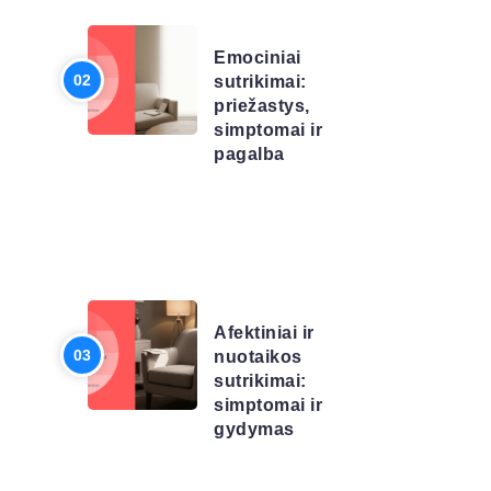
SĄRAŠAS
Emociniai
sutrikimai:
priežastys,
simptomai ir
pagalba
LIGŲ
SĄRAŠAS
Afektiniai ir
nuotaikos
sutrikimai:
simptomai ir
gydymas