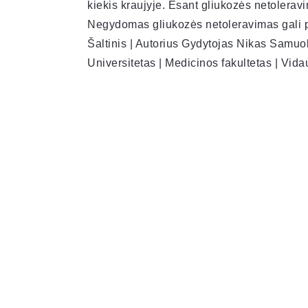
kiekis kraujyje. Esant gliukozės netoleravi
Negydomas gliukozės netoleravimas gali pri
Šaltinis | Autorius Gydytojas Nikas Samuol
Universitetas | Medicinos fakultetas | Vid