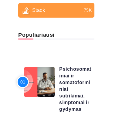
Stack
75K
Populiariausi
LIGŲ
SĄRAŠAS
Psichosomat
iniai ir
somatoformi
niai
sutrikimai:
simptomai ir
gydymas
LIGŲ