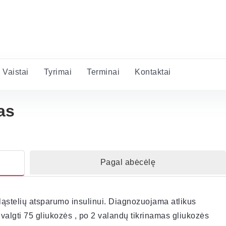
Vaistai
Tyrimai
Terminai
Kontaktai
as
Pagal abėcėlę
ląstelių atsparumo insulinui. Diagnozuojama atlikus
valgti 75 gliukozės , po 2 valandų tikrinamas gliukozės