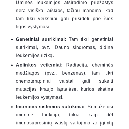
Ūminės leukemijos atsiradimo priežastys
nėra visiškai aiškios, tačiau manoma, kad
tam tikri veiksniai gali prisidėti prie šios
ligos vystymosi:
Genetiniai sutrikimai
: Tam tikri genetiniai
sutrikimai, pvz., Dauno sindromas, didina
leukemijos riziką.
Aplinkos veiksniai
: Radiacija, cheminės
medžiagos (pvz., benzenas), tam tikri
chemoterapiniai vaistai gali sukelti
mutacijas kraujo ląstelėse, kurios skatina
leukemijos vystymąsi.
Imuninės sistemos sutrikimai
: Sumažėjusi
imuninė funkcija, tokia kaip dėl
imunosupresinių vaistų vartojimo ar įgimtų