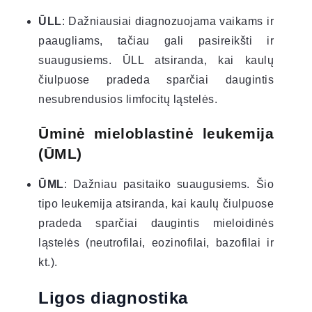
ŪLL
: Dažniausiai diagnozuojama vaikams ir
paaugliams, tačiau gali pasireikšti ir
suaugusiems. ŪLL atsiranda, kai kaulų
čiulpuose pradeda sparčiai daugintis
nesubrendusios limfocitų ląstelės.
Ūminė mieloblastinė leukemija
(ŪML)
ŪML
: Dažniau pasitaiko suaugusiems. Šio
tipo leukemija atsiranda, kai kaulų čiulpuose
pradeda sparčiai daugintis mieloidinės
ląstelės (neutrofilai, eozinofilai, bazofilai ir
kt.).
Ligos diagnostika