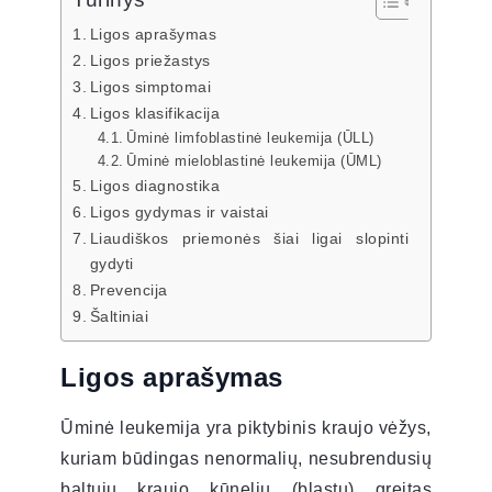
Ligos aprašymas
Ligos priežastys
Ligos simptomai
Ligos klasifikacija
Ūminė limfoblastinė leukemija (ŪLL)
Ūminė mieloblastinė leukemija (ŪML)
Ligos diagnostika
Ligos gydymas ir vaistai
Liaudiškos priemonės šiai ligai slopinti
gydyti
Prevencija
Šaltiniai
Ligos aprašymas
Ūminė leukemija yra piktybinis kraujo vėžys,
kuriam būdingas nenormalių, nesubrendusių
baltųjų kraujo kūnelių (blastų) greitas