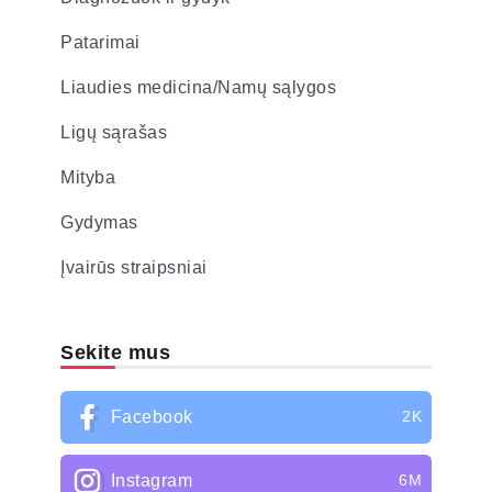
Patarimai
Liaudies medicina/Namų sąlygos
Ligų sąrašas
Mityba
Gydymas
Įvairūs straipsniai
Sekite mus
Facebook
2K
Instagram
6M