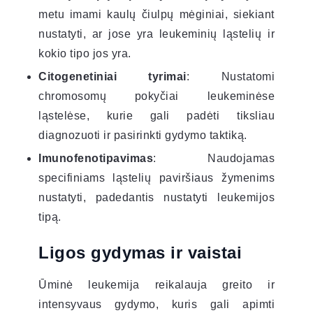
metu imami kaulų čiulpų mėginiai, siekiant
nustatyti, ar jose yra leukeminių ląstelių ir
kokio tipo jos yra.
Citogenetiniai tyrimai
: Nustatomi
chromosomų pokyčiai leukeminėse
ląstelėse, kurie gali padėti tiksliau
diagnozuoti ir pasirinkti gydymo taktiką.
Imunofenotipavimas
: Naudojamas
specifiniams ląstelių paviršiaus žymenims
nustatyti, padedantis nustatyti leukemijos
tipą.
Ligos gydymas ir vaistai
Ūminė leukemija reikalauja greito ir
intensyvaus gydymo, kuris gali apimti