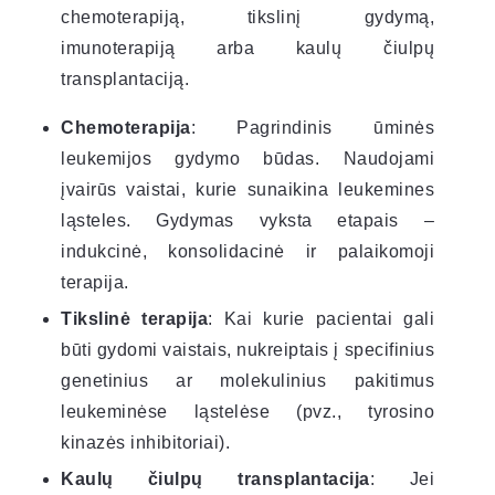
chemoterapiją, tikslinį gydymą,
imunoterapiją arba kaulų čiulpų
transplantaciją.
Chemoterapija
: Pagrindinis ūminės
leukemijos gydymo būdas. Naudojami
įvairūs vaistai, kurie sunaikina leukemines
ląsteles. Gydymas vyksta etapais –
indukcinė, konsolidacinė ir palaikomoji
terapija.
Tikslinė terapija
: Kai kurie pacientai gali
būti gydomi vaistais, nukreiptais į specifinius
genetinius ar molekulinius pakitimus
leukeminėse ląstelėse (pvz., tyrosino
kinazės inhibitoriai).
Kaulų čiulpų transplantacija
: Jei