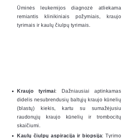
Ūminės leukemijos diagnozė atliekama
remiantis klinikiniais požymiais, kraujo
tyrimais ir kaulų čiulpų tyrimais.
Kraujo tyrimai
: Dažniausiai aptinkamas
didelis nesubrendusių baltųjų kraujo kūnelių
(blastų) kiekis, kartu su sumažėjusiu
raudonųjų kraujo kūnelių ir trombocitų
skaičiumi.
Kaulų čiulpų aspiracija ir biopsija
: Tyrimo