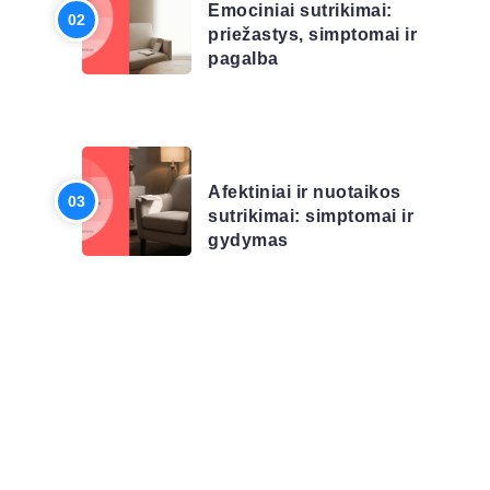
Emociniai sutrikimai:
priežastys, simptomai ir
pagalba
LIGŲ SĄRAŠAS
Afektiniai ir nuotaikos
sutrikimai: simptomai ir
gydymas