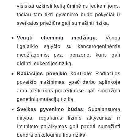
visiškai užkirsti kelią ūminėms leukemijoms,
tačiau tam tikri gyvenimo būdo pokyčiai ir
sveikatos priežiūra gali sumažinti riziką.
Vengti cheminių medžiagų
: Vengti
ilgalaikio sąlyčio su kancerogeninėmis
medžiagomis, pvz., benzeno, kuris gali
didinti leukemijos riziką.
Radiacijos poveikio kontrolė
: Radiacijos
poveikio mažinimas, ypač darbo aplinkoje
arba medicinos procedūrose, gali sumažinti
genetinių mutacijų riziką.
Sveikas gyvenimo būdas
: Subalansuota
mityba, reguliarus fizinis aktyvumas ir
imuniteto palaikymas gali padėti sumažinti
bendrą onkologinių ligų riziką.