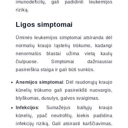
imunodeficitų, gali padidinti leukemijos
riziką.
Ligos simptomai
Ūminės leukemijos simptomai atsiranda dėl
normalių kraujo ląstelių trūkumo, kadangi
nenormalūs blastai užima vietą kaulų
čiulpuose. Simptomai dažniausiai
pasireiškia staiga ir gali būti sunkūs.
Anemijos simptomai
: Dėl raudonųjų kraujo
kūnelių trūkumo gali pasireikšti nuovargis,
blyškumas, dusulys, galvos svaigimas.
Infekcijos
: Sumažėjus baltųjų kraujo
kūnelių, ypač neutrofilų, kiekis padidina
infekcijų riziką. Gali atsirasti karščiavimas,