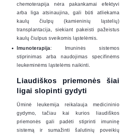
chemoterapija nėra pakankamai efektyvi
arba liga atsinaujina, gali būti atliekama
kaulų čiulpų (kamieninių ląstelių)
transplantacija, siekiant pakeisti pažeistus
kaulų čiulpus sveikomis ląstelėmis.
Imunoterapija
: Imuninės sistemos
stiprinimas arba naudojimas specifinėms
leukeminėms ląstelėms naikinti.
Liaudiškos priemonės šiai
ligai slopinti gydyti
Ūminė leukemija reikalauja medicininio
gydymo, tačiau kai kurios liaudiškos
priemonės gali padėti stiprinti imuninę
sistemą ir sumažinti šalutinių poveikių