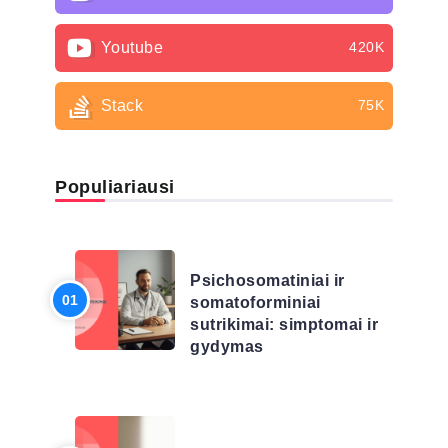
Youtube
420K
Stack
75K
Populiariausi
LIGŲ SĄRAŠAS
Psichosomatiniai ir
somatoforminiai
sutrikimai: simptomai ir
gydymas
LIGŲ SĄRAŠAS