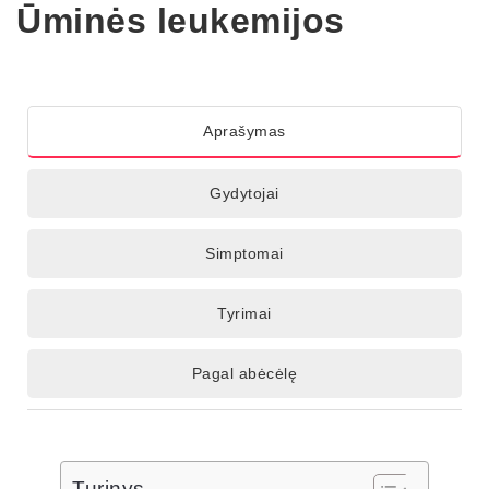
Ūminės leukemijos
Aprašymas
Gydytojai
Simptomai
Tyrimai
Pagal abėcėlę
Turinys