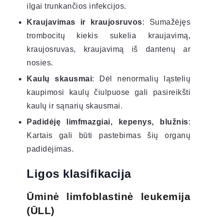
ilgai trunkančios infekcijos.
Kraujavimas ir kraujosruvos
: Sumažėjęs
trombocitų kiekis sukelia kraujavimą,
kraujosruvas, kraujavimą iš dantenų ar
nosies.
Kaulų skausmai
: Dėl nenormalių ląstelių
kaupimosi kaulų čiulpuose gali pasireikšti
kaulų ir sąnarių skausmai.
Padidėję limfmazgiai, kepenys, blužnis
:
Kartais gali būti pastebimas šių organų
padidėjimas.
Ligos klasifikacija
Ūminė limfoblastinė leukemija
(ŪLL)