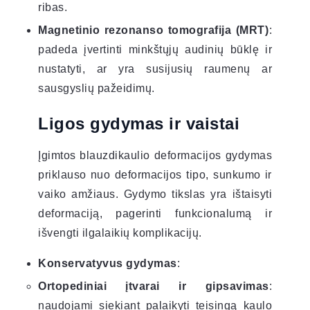
ribas.
Magnetinio rezonanso tomografija (MRT)
:
padeda įvertinti minkštųjų audinių būklę ir
nustatyti, ar yra susijusių raumenų ar
sausgyslių pažeidimų.
Ligos gydymas ir vaistai
Įgimtos blauzdikaulio deformacijos gydymas
priklauso nuo deformacijos tipo, sunkumo ir
vaiko amžiaus. Gydymo tikslas yra ištaisyti
deformaciją, pagerinti funkcionalumą ir
išvengti ilgalaikių komplikacijų.
Konservatyvus gydymas
:
Ortopediniai įtvarai ir gipsavimas
:
naudojami siekiant palaikyti teisingą kaulo