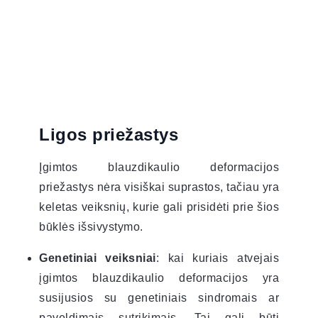
Ligos priežastys
Įgimtos blauzdikaulio deformacijos
priežastys nėra visiškai suprastos, tačiau yra
keletas veiksnių, kurie gali prisidėti prie šios
būklės išsivystymo.
Genetiniai veiksniai
: kai kuriais atvejais
įgimtos blauzdikaulio deformacijos yra
susijusios su genetiniais sindromais ar
paveldimais sutrikimais. Tai gali būti