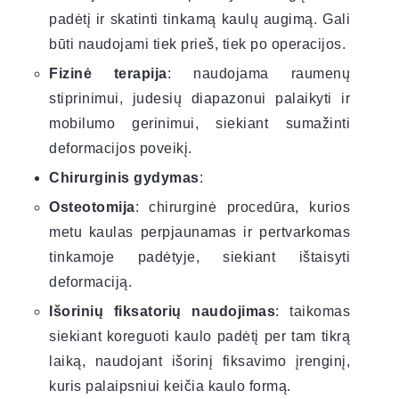
padėtį ir skatinti tinkamą kaulų augimą. Gali
būti naudojami tiek prieš, tiek po operacijos.
Fizinė terapija
: naudojama raumenų
stiprinimui, judesių diapazonui palaikyti ir
mobilumo gerinimui, siekiant sumažinti
deformacijos poveikį.
Chirurginis gydymas
:
Osteotomija
: chirurginė procedūra, kurios
metu kaulas perpjaunamas ir pertvarkomas
tinkamoje padėtyje, siekiant ištaisyti
deformaciją.
Išorinių fiksatorių naudojimas
: taikomas
siekiant koreguoti kaulo padėtį per tam tikrą
laiką, naudojant išorinį fiksavimo įrenginį,
kuris palaipsniui keičia kaulo formą.