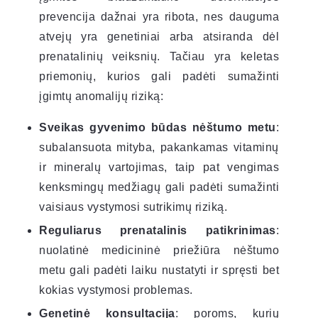
prevencija dažnai yra ribota, nes dauguma
atvejų yra genetiniai arba atsiranda dėl
prenatalinių veiksnių. Tačiau yra keletas
priemonių, kurios gali padėti sumažinti
įgimtų anomalijų riziką:
Sveikas gyvenimo būdas nėštumo metu
:
subalansuota mityba, pakankamas vitaminų
ir mineralų vartojimas, taip pat vengimas
kenksmingų medžiagų gali padėti sumažinti
vaisiaus vystymosi sutrikimų riziką.
Reguliarus prenatalinis patikrinimas
:
nuolatinė medicininė priežiūra nėštumo
metu gali padėti laiku nustatyti ir spręsti bet
kokias vystymosi problemas.
Genetinė konsultacija
: poroms, kurių