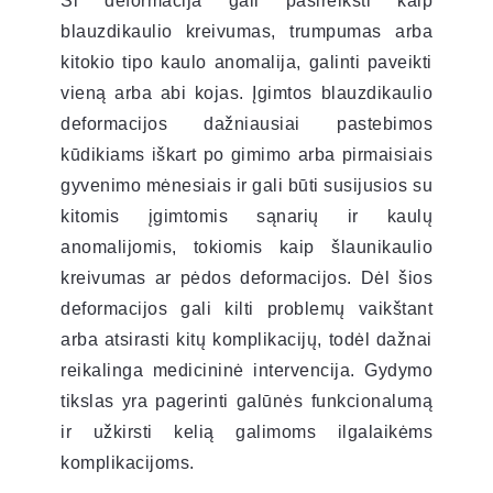
Ši deformacija gali pasireikšti kaip
blauzdikaulio kreivumas, trumpumas arba
kitokio tipo kaulo anomalija, galinti paveikti
vieną arba abi kojas. Įgimtos blauzdikaulio
deformacijos dažniausiai pastebimos
kūdikiams iškart po gimimo arba pirmaisiais
gyvenimo mėnesiais ir gali būti susijusios su
kitomis įgimtomis sąnarių ir kaulų
anomalijomis, tokiomis kaip šlaunikaulio
kreivumas ar pėdos deformacijos. Dėl šios
deformacijos gali kilti problemų vaikštant
arba atsirasti kitų komplikacijų, todėl dažnai
reikalinga medicininė intervencija. Gydymo
tikslas yra pagerinti galūnės funkcionalumą
ir užkirsti kelią galimoms ilgalaikėms
komplikacijoms.