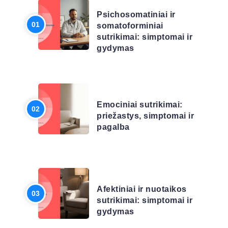
Psichosomatiniai ir
somatoforminiai
sutrikimai: simptomai ir
gydymas
LIGŲ SĄRAŠAS
Emociniai sutrikimai:
priežastys, simptomai ir
pagalba
LIGŲ SĄRAŠAS
Afektiniai ir nuotaikos
sutrikimai: simptomai ir
gydymas