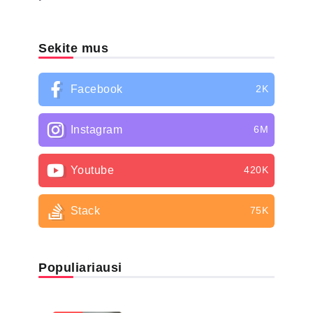
Sekite mus
Facebook
2K
Instagram
6M
Youtube
420K
Stack
75K
Populiariausi
LIGŲ SĄRAŠAS