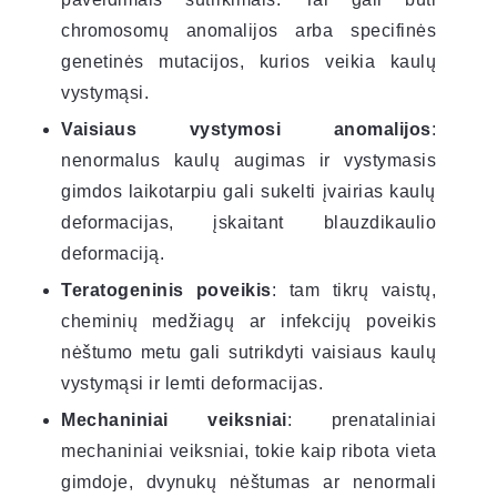
chromosomų anomalijos arba specifinės
genetinės mutacijos, kurios veikia kaulų
vystymąsi.
Vaisiaus vystymosi anomalijos
:
nenormalus kaulų augimas ir vystymasis
gimdos laikotarpiu gali sukelti įvairias kaulų
deformacijas, įskaitant blauzdikaulio
deformaciją.
Teratogeninis poveikis
: tam tikrų vaistų,
cheminių medžiagų ar infekcijų poveikis
nėštumo metu gali sutrikdyti vaisiaus kaulų
vystymąsi ir lemti deformacijas.
Mechaniniai veiksniai
: prenataliniai
mechaniniai veiksniai, tokie kaip ribota vieta
gimdoje, dvynukų nėštumas ar nenormali