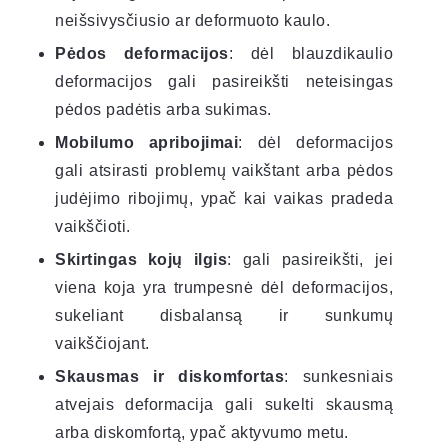
neišsivysčiusio ar deformuoto kaulo.
Pėdos deformacijos
: dėl blauzdikaulio
deformacijos gali pasireikšti neteisingas
pėdos padėtis arba sukimas.
Mobilumo apribojimai
: dėl deformacijos
gali atsirasti problemų vaikštant arba pėdos
judėjimo ribojimų, ypač kai vaikas pradeda
vaikščioti.
Skirtingas kojų ilgis
: gali pasireikšti, jei
viena koja yra trumpesnė dėl deformacijos,
sukeliant disbalansą ir sunkumų
vaikščiojant.
Skausmas ir diskomfortas
: sunkesniais
atvejais deformacija gali sukelti skausmą
arba diskomfortą, ypač aktyvumo metu.