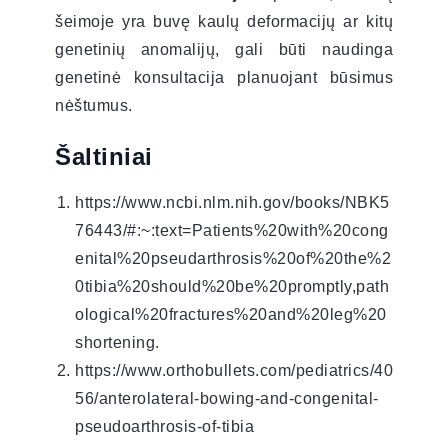
šeimoje yra buvę kaulų deformacijų ar kitų
genetinių anomalijų, gali būti naudinga
genetinė konsultacija planuojant būsimus
nėštumus.
Šaltiniai
https://www.ncbi.nlm.nih.gov/books/NBK5
76443/#:~:text=Patients%20with%20cong
enital%20pseudarthrosis%20of%20the%2
0tibia%20should%20be%20promptly,path
ological%20fractures%20and%20leg%20
shortening.
https://www.orthobullets.com/pediatrics/40
56/anterolateral-bowing-and-congenital-
pseudoarthrosis-of-tibia