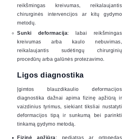
reikšmingas kreivumas, reikalaujantis
chirurginės intervencijos ar kitų gydymo
metodų.
Sunki deformacija
: labai reikšmingas
kreivumas arba kaulo nebuvimas,
reikalaujantis sudėtingų chirurginių
procedūrų arba galūnės protezavimo.
Ligos diagnostika
Įgimtos blauzdikaulio deformacijos
diagnostika dažnai apima fizinę apžiūrą ir
vaizdinius tyrimus, siekiant tiksliai nustatyti
deformacijos tipą ir sunkumą bei parinkti
tinkamą gydymo metodą.
Fizinė apžiūra
: pediatras ar ortopedas