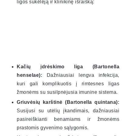
ligos sukėlėją ir klinikinę išraišką:
Kačių įdrėskimo liga (Bartonella
henselae):
Dažniausiai lengva infekcija,
kuri gali komplikuotis į rimtesnes ligas
žmonėms su susilpnėjusia imunine sistema.
Griuvėsių karštinė (Bartonella quintana):
Susijusi su utėlių įkandimais, dažniausiai
pasireiškianti benamiams ir žmonėms
prastomis gyvenimo sąlygomis.