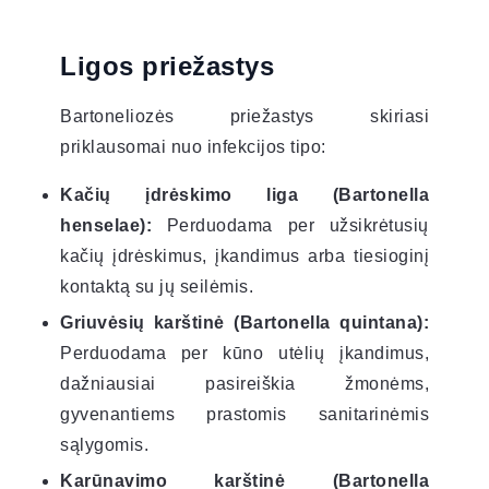
Ligos priežastys
Bartoneliozės priežastys skiriasi
priklausomai nuo infekcijos tipo:
Kačių įdrėskimo liga (Bartonella
henselae):
Perduodama per užsikrėtusių
kačių įdrėskimus, įkandimus arba tiesioginį
kontaktą su jų seilėmis.
Griuvėsių karštinė (Bartonella quintana):
Perduodama per kūno utėlių įkandimus,
dažniausiai pasireiškia žmonėms,
gyvenantiems prastomis sanitarinėmis
sąlygomis.
Karūnavimo karštinė (Bartonella