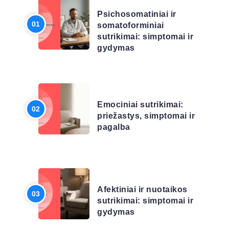
Psichosomatiniai ir
somatoforminiai
sutrikimai: simptomai ir
gydymas
LIGŲ SĄRAŠAS
Emociniai sutrikimai:
priežastys, simptomai ir
pagalba
LIGŲ SĄRAŠAS
Afektiniai ir nuotaikos
sutrikimai: simptomai ir
gydymas