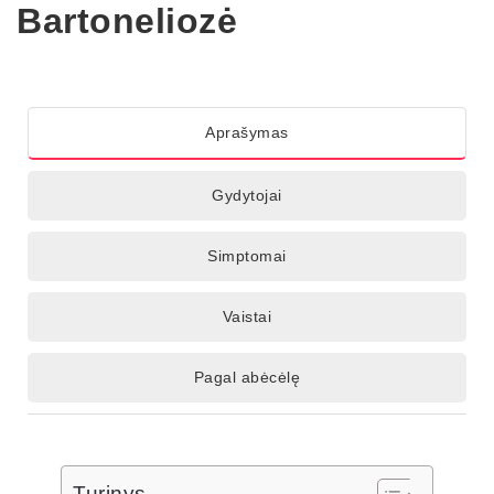
Bartoneliozė
Aprašymas
Gydytojai
Simptomai
Vaistai
Pagal abėcėlę
Turinys