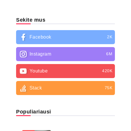
Sekite mus
Facebook
2K
Instagram
6M
Youtube
420K
Stack
75K
Populiariausi
LIGŲ SĄRAŠAS