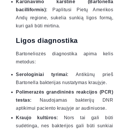
Karūnavimo karštinė (Bartonella
bacilliformis):
Paplitusi Pietų Amerikos
Andų regione, sukelia sunkią ligos formą,
kuri gali būti mirtina.
Ligos diagnostika
Bartoneliozės diagnostika apima kelis
metodus:
Serologiniai tyrimai:
Antikūnų prieš
Bartonella bakterijas nustatymas kraujyje.
Polimerazės grandininės reakcijos (PCR)
testas:
Naudojamas bakterijų DNR
aptikimui paciento kraujyje ar audiniuose.
Kraujo kultūros:
Nors tai gali būti
sudėtinga, nes bakterijos gali būti sunkiai