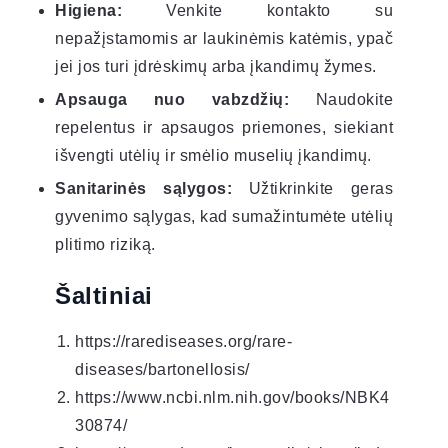
Higiena:
Venkite kontakto su
nepažįstamomis ar laukinėmis katėmis, ypač
jei jos turi įdrėskimų arba įkandimų žymes.
Apsauga nuo vabzdžių:
Naudokite
repelentus ir apsaugos priemones, siekiant
išvengti utėlių ir smėlio muselių įkandimų.
Sanitarinės sąlygos:
Užtikrinkite geras
gyvenimo sąlygas, kad sumažintumėte utėlių
plitimo riziką.
Šaltiniai
https://rarediseases.org/rare-
diseases/bartonellosis/
https://www.ncbi.nlm.nih.gov/books/NBK4
30874/