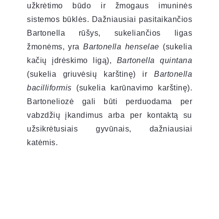
užkrėtimo būdo ir žmogaus imuninės
sistemos būklės. Dažniausiai pasitaikančios
Bartonella rūšys, sukeliančios ligas
žmonėms, yra
Bartonella henselae
(sukelia
kačių įdrėskimo ligą),
Bartonella quintana
(sukelia griuvėsių karštinę) ir
Bartonella
bacilliformis
(sukelia karūnavimo karštinę).
Bartoneliozė gali būti perduodama per
vabzdžių įkandimus arba per kontaktą su
užsikrėtusiais gyvūnais, dažniausiai
katėmis.