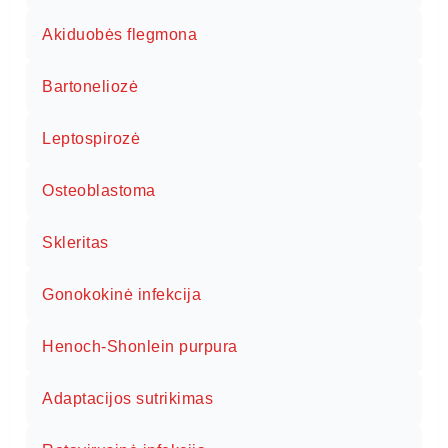
Akiduobės flegmona
Bartoneliozė
Leptospirozė
Osteoblastoma
Skleritas
Gonokokinė infekcija
Henoch-Shonlein purpura
Adaptacijos sutrikimas