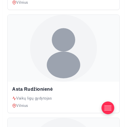
Vilnius
Asta Rudžionienė
Vaikų ligų gydytojas
Vilnius