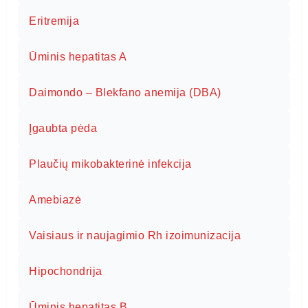
Eritremija
Ūminis hepatitas A
Daimondo – Blekfano anemija (DBA)
Įgaubta pėda
Plaučių mikobakterinė infekcija
Amebiazė
Vaisiaus ir naujagimio Rh izoimunizacija
Hipochondrija
Ūminis hepatitas B