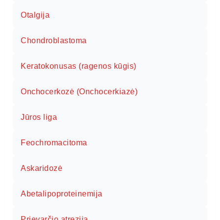
Otalgija
Chondroblastoma
Keratokonusas (ragenos kūgis)
Onchocerkozė (Onchocerkiazė)
Jūros liga
Feochromacitoma
Askaridozė
Abetalipoproteinemija
Prievarčio atrezija