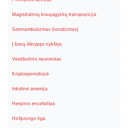
Magistralinių kraujagyslių transpozicija
Somnambulizmas (lunatizmas)
Į šoną iškrypęs nykštys
Vestibulinis neuronitas
Kriptosporodiozė
Inkstinė anemija
Herpinis encefalitas
Hiršprungo liga