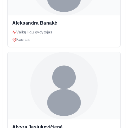
Aleksandra Banakė
Vaikų ligų gydytojas
Kaunas
Alvyra Jasiukevičienė