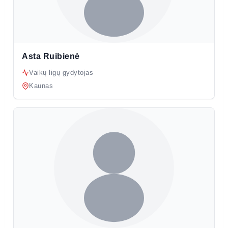
Asta Ruibienė
Vaikų ligų gydytojas
Kaunas