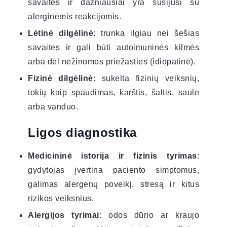
savaites ir dažniausiai yra susijusi su
alerginėmis reakcijomis.
Lėtinė dilgėlinė
: trunka ilgiau nei šešias
savaites ir gali būti autoimuninės kilmės
arba dėl nežinomos priežasties (idiopatinė).
Fizinė dilgėlinė
: sukelta fizinių veiksnių,
tokių kaip spaudimas, karštis, šaltis, saulė
arba vanduo.
Ligos diagnostika
Medicininė istorija ir fizinis tyrimas
:
gydytojas įvertina paciento simptomus,
galimas alergenų poveikį, stresą ir kitus
rizikos veiksnius.
Alergijos tyrimai
: odos dūrio ar kraujo