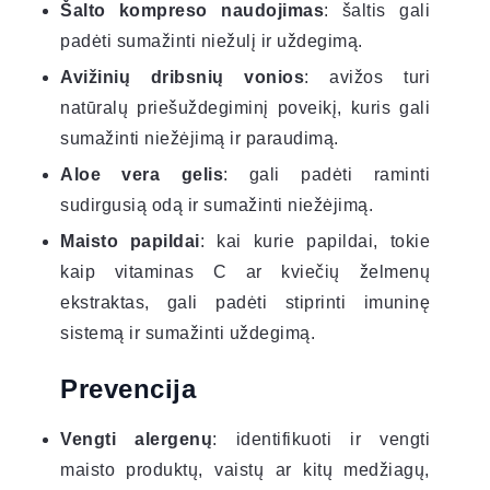
Šalto kompreso naudojimas
: šaltis gali
padėti sumažinti niežulį ir uždegimą.
Avižinių dribsnių vonios
: avižos turi
natūralų priešuždegiminį poveikį, kuris gali
sumažinti niežėjimą ir paraudimą.
Aloe vera gelis
: gali padėti raminti
sudirgusią odą ir sumažinti niežėjimą.
Maisto papildai
: kai kurie papildai, tokie
kaip vitaminas C ar kviečių želmenų
ekstraktas, gali padėti stiprinti imuninę
sistemą ir sumažinti uždegimą.
Prevencija
Vengti alergenų
: identifikuoti ir vengti
maisto produktų, vaistų ar kitų medžiagų,