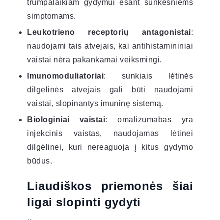
trumpalaikiam gydymui esant sunkesniems
simptomams.
Leukotrieno receptorių antagonistai
:
naudojami tais atvejais, kai antihistamininiai
vaistai nėra pakankamai veiksmingi.
Imunomoduliatoriai
: sunkiais lėtinės
dilgėlinės atvejais gali būti naudojami
vaistai, slopinantys imuninę sistemą.
Biologiniai vaistai
: omalizumabas yra
injekcinis vaistas, naudojamas lėtinei
dilgėlinei, kuri nereaguoja į kitus gydymo
būdus.
Liaudiškos priemonės šiai
ligai slopinti gydyti