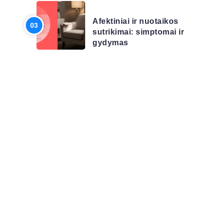
LIGŲ SĄRAŠAS
Afektiniai ir nuotaikos
sutrikimai: simptomai ir
gydymas