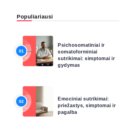
Populiariausi
LIGŲ SĄRAŠAS
Psichosomatiniai ir
somatoforminiai
sutrikimai: simptomai ir
gydymas
LIGŲ SĄRAŠAS
Emociniai sutrikimai:
priežastys, simptomai ir
pagalba