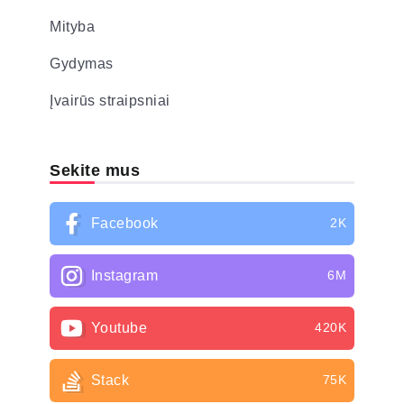
Mityba
Gydymas
Įvairūs straipsniai
Sekite mus
Facebook
2K
Instagram
6M
Youtube
420K
Stack
75K