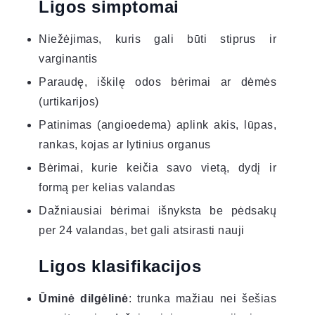
Ligos simptomai
Niežėjimas, kuris gali būti stiprus ir
varginantis
Paraudę, iškilę odos bėrimai ar dėmės
(urtikarijos)
Patinimas (angioedema) aplink akis, lūpas,
rankas, kojas ar lytinius organus
Bėrimai, kurie keičia savo vietą, dydį ir
formą per kelias valandas
Dažniausiai bėrimai išnyksta be pėdsakų
per 24 valandas, bet gali atsirasti nauji
Ligos klasifikacijos
Ūminė dilgėlinė
: trunka mažiau nei šešias