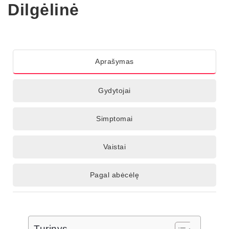
Dilgėlinė
Aprašymas
Gydytojai
Simptomai
Vaistai
Pagal abėcėlę
Turinys