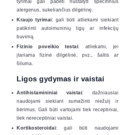
tyrimai gali padėti nustatyti specifinius
alergenus, sukeliančius dilgėlinę.
Kraujo tyrimai
: gali būti atliekami siekiant
patikrinti autoimuninių ligų ar infekcijų
buvimą.
Fizinio poveikio testai
: atliekami, jei
įtariama fizinė dilgėlinė, pvz., šaltis ar
šiluma.
Ligos gydymas ir vaistai
Antihistamininiai vaistai
: dažniausiai
naudojami siekiant sumažinti niežulį ir
bėrimus. Gali būti vartojami tiek receptiniai,
tiek nereceptiniai vaistai.
Kortikosteroidai
: gali būti naudojami