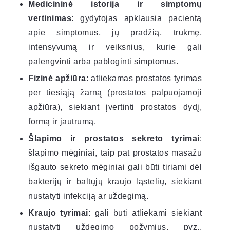
Medicininė istorija ir simptomų
vertinimas
: gydytojas apklausia pacientą
apie simptomus, jų pradžią, trukmę,
intensyvumą ir veiksnius, kurie gali
palengvinti arba pabloginti simptomus.
Fizinė apžiūra
: atliekamas prostatos tyrimas
per tiesiąją žarną (prostatos palpuojamoji
apžiūra), siekiant įvertinti prostatos dydį,
formą ir jautrumą.
Šlapimo ir prostatos sekreto tyrimai
:
šlapimo mėginiai, taip pat prostatos masažu
išgauto sekreto mėginiai gali būti tiriami dėl
bakterijų ir baltųjų kraujo ląstelių, siekiant
nustatyti infekciją ar uždegimą.
Kraujo tyrimai
: gali būti atliekami siekiant
nustatyti uždegimo požymius, pvz.,