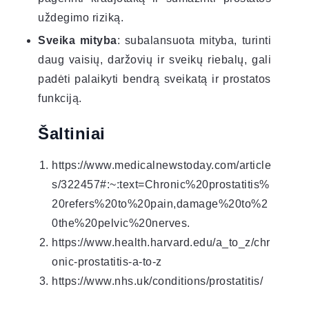
uždegimo riziką.
Sveika mityba
: subalansuota mityba, turinti
daug vaisių, daržovių ir sveikų riebalų, gali
padėti palaikyti bendrą sveikatą ir prostatos
funkciją.
Šaltiniai
https://www.medicalnewstoday.com/article
s/322457#:~:text=Chronic%20prostatitis%
20refers%20to%20pain,damage%20to%2
0the%20pelvic%20nerves.
https://www.health.harvard.edu/a_to_z/chr
onic-prostatitis-a-to-z
https://www.nhs.uk/conditions/prostatitis/