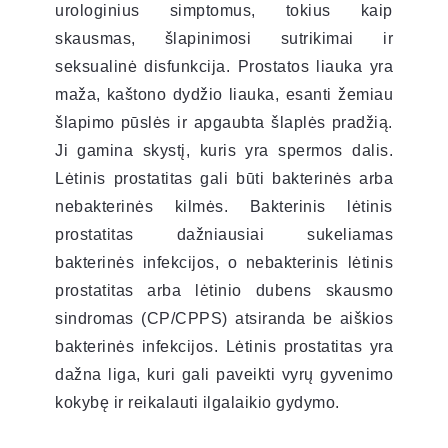
urologinius simptomus, tokius kaip
skausmas, šlapinimosi sutrikimai ir
seksualinė disfunkcija. Prostatos liauka yra
maža, kaštono dydžio liauka, esanti žemiau
šlapimo pūslės ir apgaubta šlaplės pradžią.
Ji gamina skystį, kuris yra spermos dalis.
Lėtinis prostatitas gali būti bakterinės arba
nebakterinės kilmės. Bakterinis lėtinis
prostatitas dažniausiai sukeliamas
bakterinės infekcijos, o nebakterinis lėtinis
prostatitas arba lėtinio dubens skausmo
sindromas (CP/CPPS) atsiranda be aiškios
bakterinės infekcijos. Lėtinis prostatitas yra
dažna liga, kuri gali paveikti vyrų gyvenimo
kokybę ir reikalauti ilgalaikio gydymo.