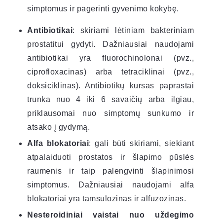
simptomus ir pagerinti gyvenimo kokybę.
Antibiotikai
: skiriami lėtiniam bakteriniam
prostatitui gydyti. Dažniausiai naudojami
antibiotikai yra fluorochinolonai (pvz.,
ciprofloxacinas) arba tetraciklinai (pvz.,
doksiciklinas). Antibiotikų kursas paprastai
trunka nuo 4 iki 6 savaičių arba ilgiau,
priklausomai nuo simptomų sunkumo ir
atsako į gydymą.
Alfa blokatoriai
: gali būti skiriami, siekiant
atpalaiduoti prostatos ir šlapimo pūslės
raumenis ir taip palengvinti šlapinimosi
simptomus. Dažniausiai naudojami alfa
blokatoriai yra tamsulozinas ir alfuzozinas.
Nesteroidiniai vaistai nuo uždegimo