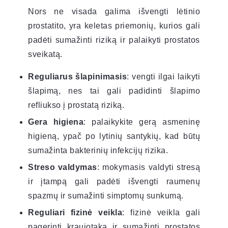
Nors ne visada galima išvengti lėtinio
prostatito, yra keletas priemonių, kurios gali
padėti sumažinti riziką ir palaikyti prostatos
sveikatą.
Reguliarus šlapinimasis
: vengti ilgai laikyti
šlapimą, nes tai gali padidinti šlapimo
refliukso į prostatą riziką.
Gera higiena
: palaikykite gerą asmeninę
higieną, ypač po lytinių santykių, kad būtų
sumažinta bakterinių infekcijų rizika.
Streso valdymas
: mokymasis valdyti stresą
ir įtampą gali padėti išvengti raumenų
spazmų ir sumažinti simptomų sunkumą.
Reguliari fizinė veikla
: fizinė veikla gali
pagerinti kraujotaką ir sumažinti prostatos