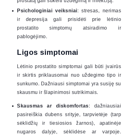
prostatą gali sukelti uždegimą ir infekciją.
Psichologiniai veiksniai
: stresas, nerimas
ir depresija gali prisidėti prie lėtinio
prostatito simptomų atsiradimo ir
pablogėjimo.
Ligos simptomai
Lėtinio prostatito simptomai gali būti įvairūs
ir skirtis priklausomai nuo uždegimo tipo ir
sunkumo. Dažniausi simptomai yra susiję su
skausmu ir šlapinimosi sutrikimais.
Skausmas ar diskomfortas
: dažniausiai
pasireiškia dubens srityje, tarpvietėje (tarp
sėklidžių ir tiesiosios žarnos), apatinėje
nugaros dalyje, sėklidėse ar varpoje.