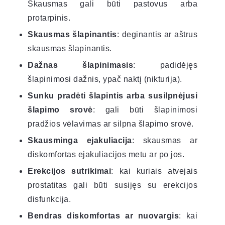
Skausmas gali būti pastovus arba
protarpinis.
Skausmas šlapinantis
: deginantis ar aštrus
skausmas šlapinantis.
Dažnas šlapinimasis
: padidėjęs
šlapinimosi dažnis, ypač naktį (nikturija).
Sunku pradėti šlapintis arba susilpnėjusi
šlapimo srovė
: gali būti šlapinimosi
pradžios vėlavimas ar silpna šlapimo srovė.
Skausminga ejakuliacija
: skausmas ar
diskomfortas ejakuliacijos metu ar po jos.
Erekcijos sutrikimai
: kai kuriais atvejais
prostatitas gali būti susijęs su erekcijos
disfunkcija.
Bendras diskomfortas ar nuovargis
: kai