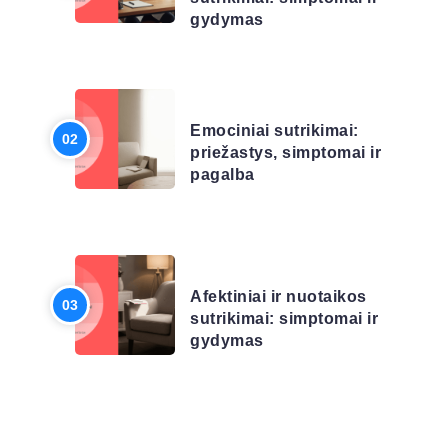
gydymas
LIGŲ SĄRAŠAS
Emociniai sutrikimai:
priežastys, simptomai ir
pagalba
LIGŲ SĄRAŠAS
Afektiniai ir nuotaikos
sutrikimai: simptomai ir
gydymas