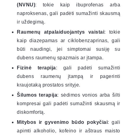
(NVNU)
: tokie kaip ibuprofenas arba
naproksenas, gali padėti sumažinti skausmą
ir uždegimą.
Raumenų atpalaiduojantys vaistai
: tokie
kaip diazepamas ar ciklobenzaprinas, gali
būti naudingi, jei simptomai susiję su
dubens raumenų spazmais ar įtampa.
Fizinė terapija
: gali padėti sumažinti
dubens raumenų įtampą ir pagerinti
kraujotaką prostatos srityje.
Šilumos terapija
: sėdimos vonios arba šilti
kompresai gali padėti sumažinti skausmą ir
diskomfortą.
Mitybos ir gyvenimo būdo pokyčiai
: gali
apimti alkoholio, kofeino ir aštraus maisto