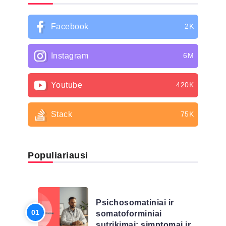
Facebook
2K
Instagram
6M
Youtube
420K
Stack
75K
Populiariausi
LIGŲ SĄRAŠAS
Psichosomatiniai ir
somatoforminiai
sutrikimai: simptomai ir