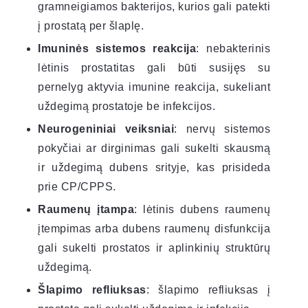
gramneigiamos bakterijos, kurios gali patekti
į prostatą per šlaplę.
Imuninės sistemos reakcija
: nebakterinis
lėtinis prostatitas gali būti susijęs su
pernelyg aktyvia imunine reakcija, sukeliant
uždegimą prostatoje be infekcijos.
Neurogeniniai veiksniai
: nervų sistemos
pokyčiai ar dirginimas gali sukelti skausmą
ir uždegimą dubens srityje, kas prisideda
prie CP/CPPS.
Raumenų įtampa
: lėtinis dubens raumenų
įtempimas arba dubens raumenų disfunkcija
gali sukelti prostatos ir aplinkinių struktūrų
uždegimą.
Šlapimo refliuksas
: šlapimo refliuksas į