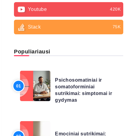
Youtube
420K
Stack
75K
Populiariausi
LIGŲ SĄRAŠAS
Psichosomatiniai ir
somatoforminiai
sutrikimai: simptomai ir
gydymas
LIGŲ SĄRAŠAS
Emociniai sutrikimai: