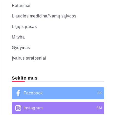
Patarimai
Liaudies medicina/Namų sąlygos
Ligų sąrašas
Mityba
Gydymas
Įvairūs straipsniai
Sekite mus
Facebook
2K
Instagram
6M