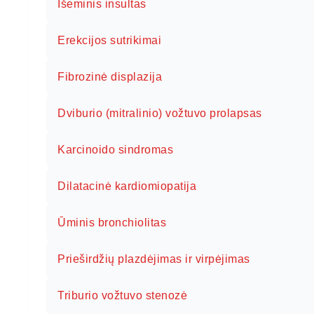
Išeminis insultas
Erekcijos sutrikimai
Fibrozinė displazija
Dviburio (mitralinio) vožtuvo prolapsas
Karcinoido sindromas
Dilatacinė kardiomiopatija
Ūminis bronchiolitas
Prieširdžių plazdėjimas ir virpėjimas
Triburio vožtuvo stenozė