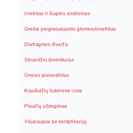
Uretritas ir šlaplės sindromas
Greitai progresuojantis glomerulonefritas
Diafragmos išvarža
Skrandžio divertikulas
Ūminis pielonefritas
Kiaušidžių liuteininė cista
Plaučių uždegimas
Vėjaraupia​i be komplikaci​jų