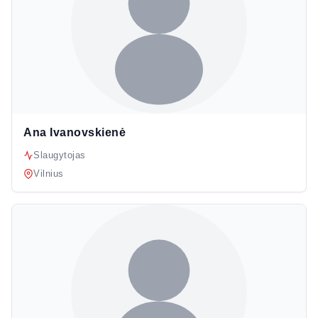
Ana Ivanovskienė
Slaugytojas
Vilnius