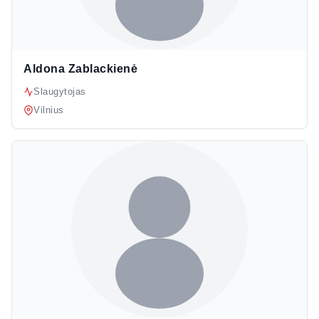
Aldona Zablackienė
Slaugytojas
Vilnius