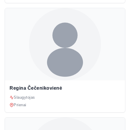
Regina Čečenikovienė
Slaugytojas
Prienai