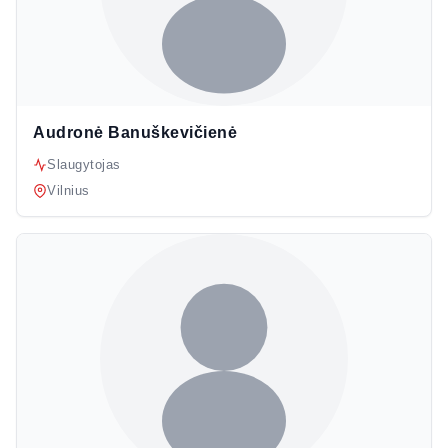
Audronė Banuškevičienė
Slaugytojas
Vilnius