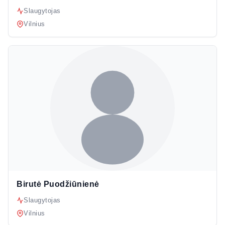
Slaugytojas
Vilnius
Birutė Puodžiūnienė
Slaugytojas
Vilnius