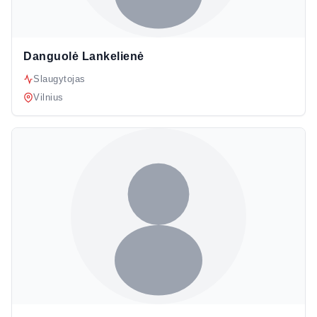
Danguolė Lankelienė
Slaugytojas
Vilnius