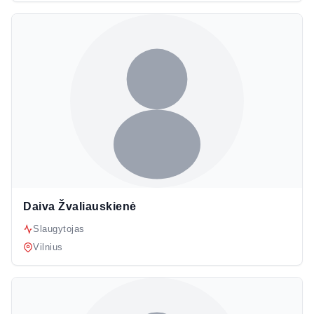
Daiva Žvaliauskienė
Slaugytojas
Vilnius