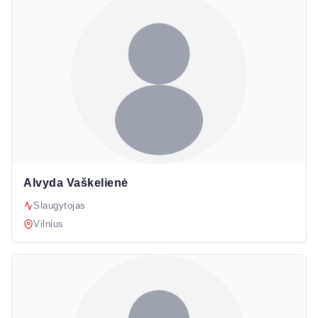
Alvyda Vaškelienė
Slaugytojas
Vilnius