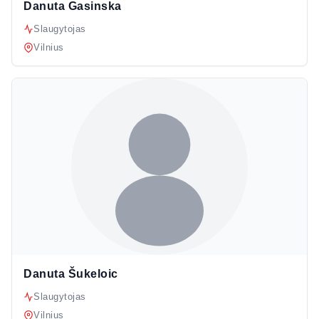
Danuta Gasinska
Slaugytojas
Vilnius
Danuta Šukeloic
Slaugytojas
Vilnius