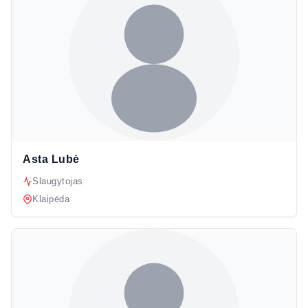
Asta Lubė
Slaugytojas
Klaipėda