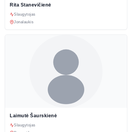
Rita Stanevičienė
Slaugytojas
Jonalaukis
Laimutė Šaurskienė
Slaugytojas