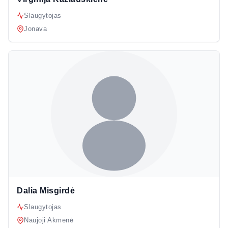
Slaugytojas
Jonava
Dalia Misgirdė
Slaugytojas
Naujoji Akmenė