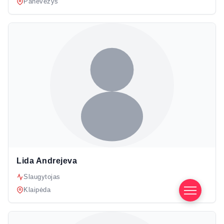
Panevėžys
Lida Andrejeva
Slaugytojas
Klaipėda