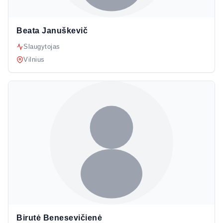
Beata Januškevič
Slaugytojas
Vilnius
Birutė Benesevičienė