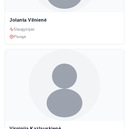
Jolanta Vilnienė
Slaugytojas
Plungė
Virginija Kazlauskienė