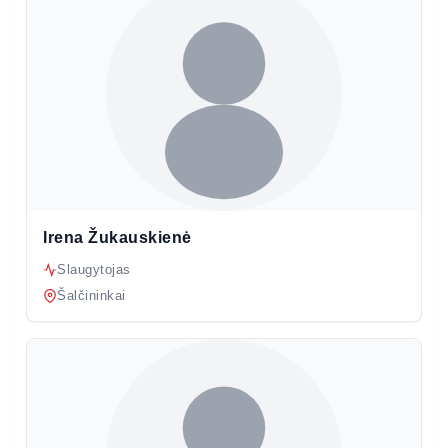
Irena Žukauskienė
Slaugytojas
Šalčininkai