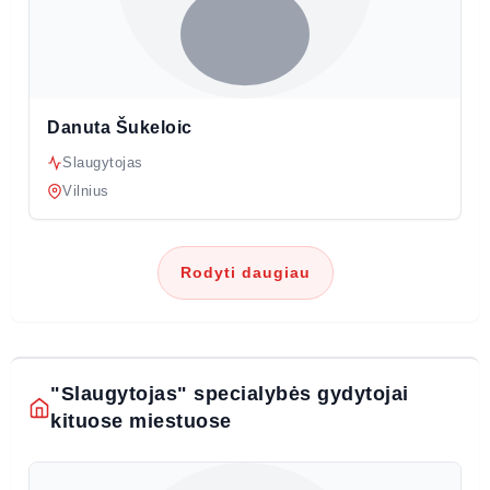
Danuta Šukeloic
Slaugytojas
Vilnius
Rodyti daugiau
"Slaugytojas" specialybės gydytojai
kituose miestuose