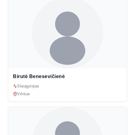
Birutė Benesevičienė
Slaugytojas
Vilnius