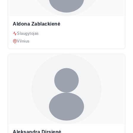
Aldona Zablackienė
Slaugytojas
Vilnius
Aleksandra Dirsienė