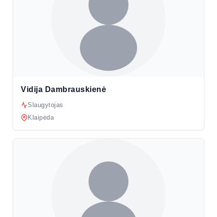
Vidija Dambrauskienė
Slaugytojas
Klaipėda