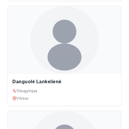
Danguolė Lankelienė
Slaugytojas
Vilnius