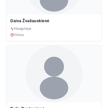
Daiva Žvaliauskienė
Slaugytojas
Vilnius