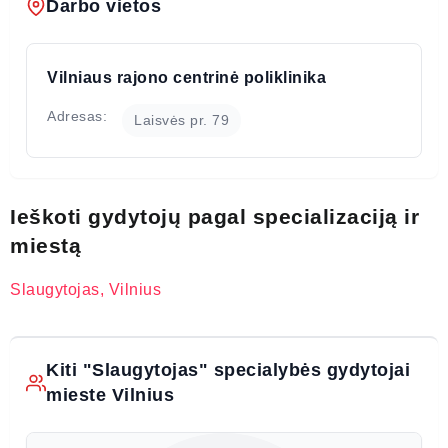
Darbo vietos
Vilniaus rajono centrinė poliklinika
Adresas:
Laisvės pr. 79
Ieškoti gydytojų pagal specializaciją ir
miestą
Slaugytojas, Vilnius
Kiti "Slaugytojas" specialybės gydytojai
mieste Vilnius