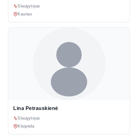
Slaugytojas
Kaunas
Lina Petrauskienė
Slaugytojas
Klaipėda