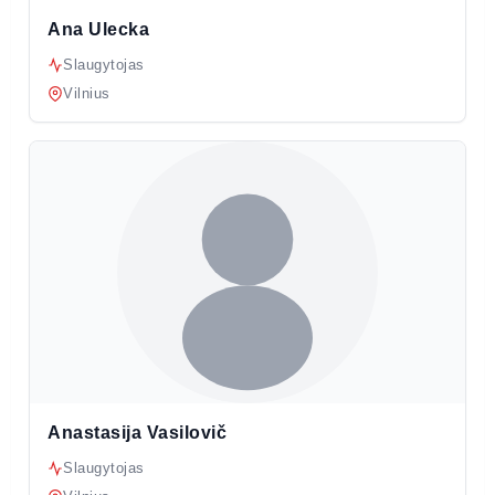
Ana Ulecka
Slaugytojas
Vilnius
Anastasija Vasilovič
Slaugytojas