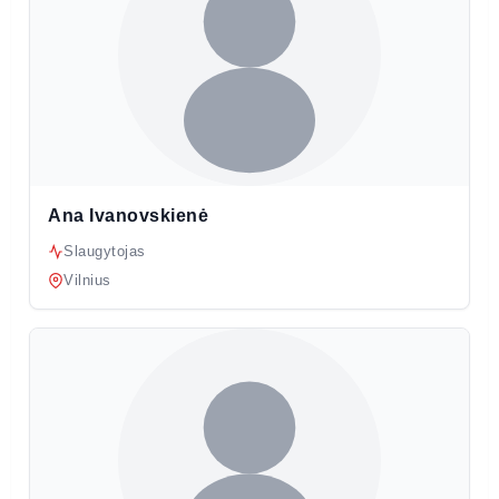
Ana Ivanovskienė
Slaugytojas
Vilnius