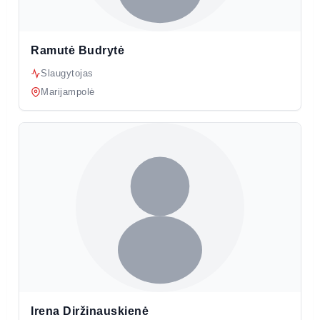
Ramutė Budrytė
Slaugytojas
Marijampolė
Irena Diržinauskienė