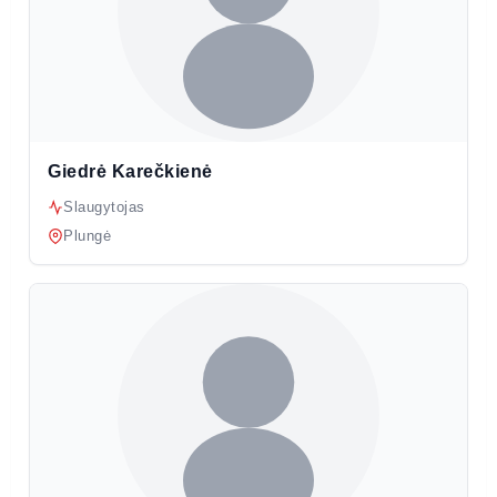
Giedrė Karečkienė
Slaugytojas
Plungė