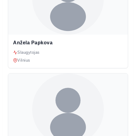
Anžela Papkova
Slaugytojas
Vilnius