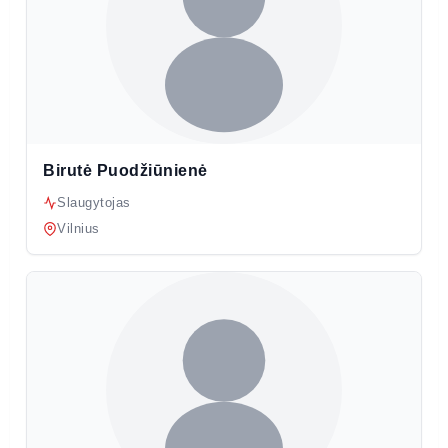
Birutė Puodžiūnienė
Slaugytojas
Vilnius