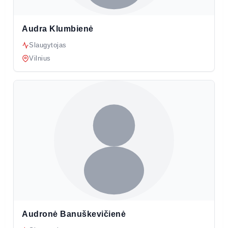
Audra Klumbienė
Slaugytojas
Vilnius
Audronė Banuškevičienė