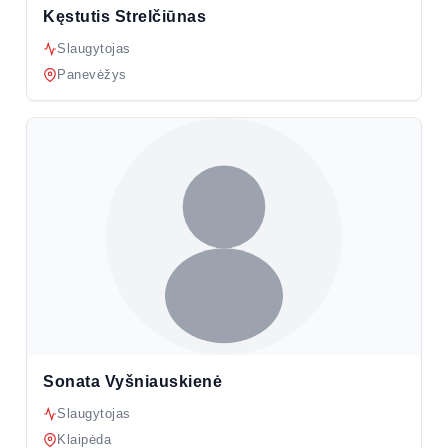
Kęstutis Strelčiūnas
Slaugytojas
Panevėžys
Sonata Vyšniauskienė
Slaugytojas
Klaipėda