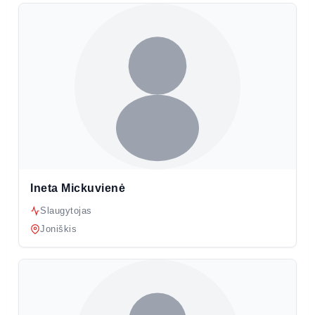
Ineta Mickuvienė
Slaugytojas
Joniškis