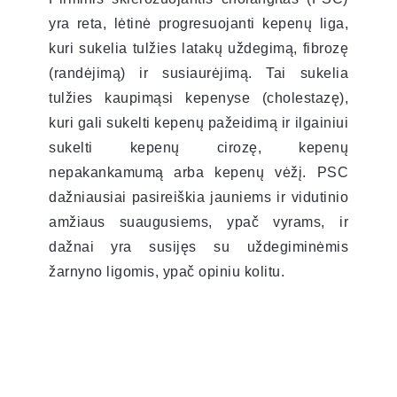
yra reta, lėtinė progresuojanti kepenų liga,
kuri sukelia tulžies latakų uždegimą, fibrozę
(randėjimą) ir susiaurėjimą. Tai sukelia
tulžies kaupimąsi kepenyse (cholestazę),
kuri gali sukelti kepenų pažeidimą ir ilgainiui
sukelti kepenų cirozę, kepenų
nepakankamumą arba kepenų vėžį. PSC
dažniausiai pasireiškia jauniems ir vidutinio
amžiaus suaugusiems, ypač vyrams, ir
dažnai yra susijęs su uždegiminėmis
žarnyno ligomis, ypač opiniu kolitu.