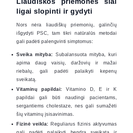
Liaudiškos priemonės šiai
ligai slopinti ir gydyti
Nors nėra liaudiškų priemonių, galinčių
išgydyti PSC, tam tikri natūralūs metodai
gali padėti palengvinti simptomus:
Sveika mityba:
Subalansuota mityba, kuri
apima daug vaisių, daržovių ir mažai
riebalų, gali padėti palaikyti kepenų
sveikatą.
Vitaminų papildai:
Vitamino D, E ir K
papildai gali būti naudingi pacientams,
sergantiems cholestaze, nes gali sumažėti
šių vitaminų įsisavinimas.
Fizinė veikla:
Reguliarus fizinis aktyvumas
gali padėti palaikyti bendrą sveikatą ir