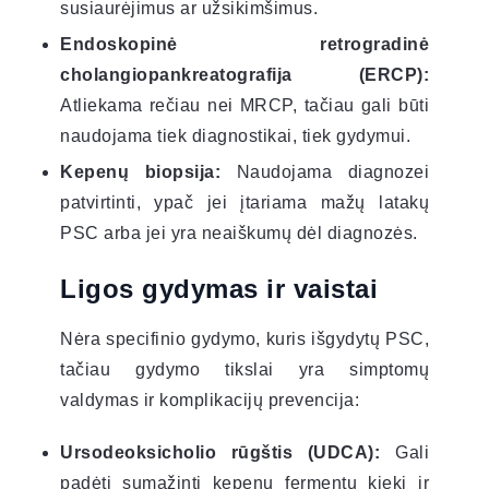
susiaurėjimus ar užsikimšimus.
Endoskopinė retrogradinė
cholangiopankreatografija (ERCP):
Atliekama rečiau nei MRCP, tačiau gali būti
naudojama tiek diagnostikai, tiek gydymui.
Kepenų biopsija:
Naudojama diagnozei
patvirtinti, ypač jei įtariama mažų latakų
PSC arba jei yra neaiškumų dėl diagnozės.
Ligos gydymas ir vaistai
Nėra specifinio gydymo, kuris išgydytų PSC,
tačiau gydymo tikslai yra simptomų
valdymas ir komplikacijų prevencija:
Ursodeoksicholio rūgštis (UDCA):
Gali
padėti sumažinti kepenų fermentų kiekį ir