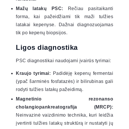
Mažų latakų PSC:
Rečiau pasitaikanti
forma, kai pažeidžiami tik maži tulžies
latakai kepenyse. Dažnai diagnozuojamas
tik po kepenų biopsijos.
Ligos diagnostika
PSC diagnostikai naudojami įvairūs tyrimai:
Kraujo tyrimai:
Padidėję kepenų fermentai
(ypač šarminės fosfatazės) ir bilirubinas gali
rodyti tulžies latakų pažeidimą.
Magnetinio rezonanso
cholangiopankreatografija (MRCP):
Neinvazinė vaizdinimo technika, kuri leidžia
įvertinti tulžies latakų struktūrą ir nustatyti jų