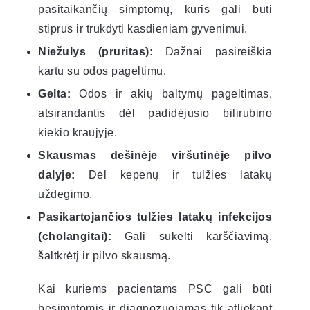
pasitaikančių simptomų, kuris gali būti
stiprus ir trukdyti kasdieniam gyvenimui.
Niežulys (pruritas):
Dažnai pasireiškia
kartu su odos pageltimu.
Gelta:
Odos ir akių baltymų pageltimas,
atsirandantis dėl padidėjusio bilirubino
kiekio kraujyje.
Skausmas dešinėje viršutinėje pilvo
dalyje:
Dėl kepenų ir tulžies latakų
uždegimo.
Pasikartojančios tulžies latakų infekcijos
(cholangitai):
Gali sukelti karščiavimą,
šaltkrėtį ir pilvo skausmą.
Kai kuriems pacientams PSC gali būti
besimptomis ir diagnozuojamas tik atliekant