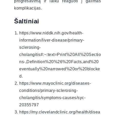
progresavimą ir laiku reaguoti į galimas
komplikacijas.
Šaltiniai
https://www.niddk.nih.gov/health-
information/liver-disease/primary-
sclerosing-
cholangitis#:~:text=Print%20All%20Sectio
ns-,Definition%20%26%20Facts,and%20
eventually%20narrowed%20or%20blocke
d.
https://www.mayoclinic.org/diseases-
conditions/primary-sclerosing-
cholangitis/symptoms-causes/syc-
20355797
https://my.clevelandclinic.org/health/disea