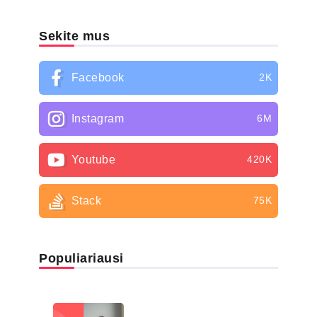
Sekite mus
Facebook
2K
Instagram
6M
Youtube
420K
Stack
75K
Populiariausi
LIGŲ SĄRAŠAS