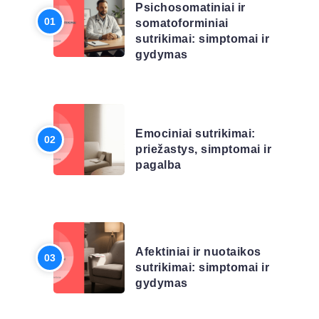
Psichosomatiniai ir
somatoforminiai
sutrikimai: simptomai ir
gydymas
LIGŲ SĄRAŠAS
Emociniai sutrikimai:
priežastys, simptomai ir
pagalba
LIGŲ SĄRAŠAS
Afektiniai ir nuotaikos
sutrikimai: simptomai ir
gydymas