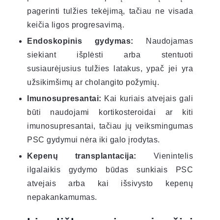
pagerinti tulžies tekėjimą, tačiau ne visada
keičia ligos progresavimą.
Endoskopinis gydymas:
Naudojamas
siekiant išplėsti arba stentuoti
susiaurėjusius tulžies latakus, ypač jei yra
užsikimšimų ar cholangito požymių.
Imunosupresantai:
Kai kuriais atvejais gali
būti naudojami kortikosteroidai ar kiti
imunosupresantai, tačiau jų veiksmingumas
PSC gydymui nėra iki galo įrodytas.
Kepenų transplantacija:
Vienintelis
ilgalaikis gydymo būdas sunkiais PSC
atvejais arba kai išsivysto kepenų
nepakankamumas.