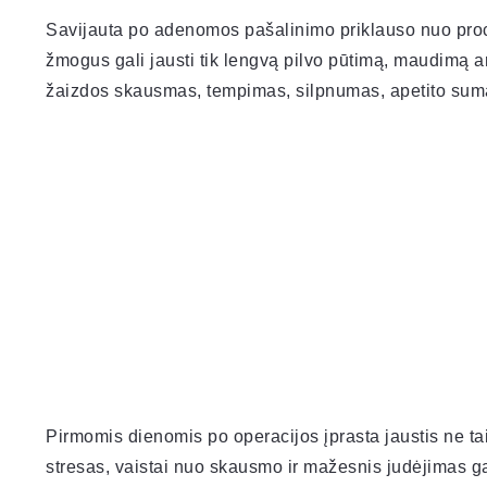
Savijauta po adenomos pašalinimo priklauso nuo pr
žmogus gali jausti tik lengvą pilvo pūtimą, maudimą ar
žaizdos skausmas, tempimas, silpnumas, apetito suma
Pirmomis dienomis po operacijos įprasta jaustis ne ta
stresas, vaistai nuo skausmo ir mažesnis judėjimas gal