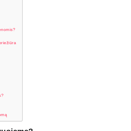
ienomis?
riežiūra
o
s?
nomą