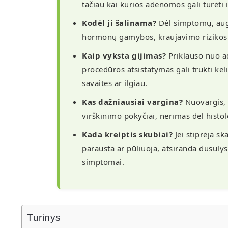
tačiau kai kurios adenomos gali turėti 
Kodėl ji šalinama?
Dėl simptomų, aug
hormonų gamybos, kraujavimo rizikos 
Kaip vyksta gijimas?
Priklauso nuo a
procedūros atsistatymas gali trukti kel
savaites ar ilgiau.
Kas dažniausiai vargina?
Nuovargis, 
virškinimo pokyčiai, nerimas dėl histo
Kada kreiptis skubiai?
Jei stiprėja s
parausta ar pūliuoja, atsiranda dusulys,
simptomai.
Turinys