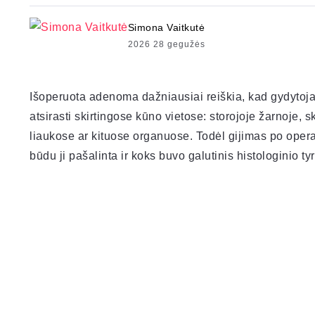
Simona Vaitkutė
2026 28 gegužės
Išoperuota adenoma dažniausiai reiškia, kad gydytojai
atsirasti skirtingose kūno vietose: storojoje žarnoje, s
liaukose ar kituose organuose. Todėl gijimas po opera
būdu ji pašalinta ir koks buvo galutinis histologinio t