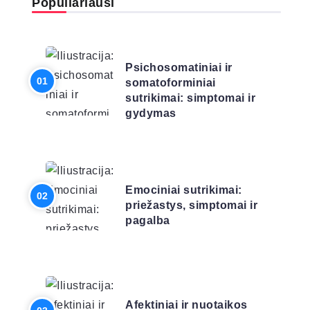
Populiariausi
LIGŲ SĄRAŠAS
Psichosomatiniai ir
somatoforminiai
sutrikimai: simptomai ir
gydymas
LIGŲ SĄRAŠAS
Emociniai sutrikimai:
priežastys, simptomai ir
pagalba
LIGŲ SĄRAŠAS
Afektiniai ir nuotaikos