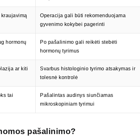
 kraujavimą
Operacija gali būti rekomenduojama
gyvenimo kokybei pagerinti
aug hormonų
Po pašalinimo gali reikėti stebėti
hormonų tyrimus
azija ar kiti
Svarbus histologinio tyrimo atsakymas ir
tolesnė kontrolė
ks tai
Pašalintas audinys siunčiamas
mikroskopiniam tyrimui
denomos pašalinimo?