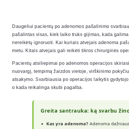
Daugeliui pacientų po adenomos pašalinimo svarbiaus
pašalintas visas, kiek laiko truks gijimas, kada galima
nereikėtų ignoruoti. Kai kuriais atvejais adenoma pa
metu. Kitais atvejais gali reikėti tikros chirurginės op
Pacientų atsiliepimai po adenomos operacijos skiriasi. 
nuovargį, tempimą žaizdos vietoje, virškinimo pokyči
atsakymo. Svarbiausia po operacijos laikytis gydytojo 
o kada reikalinga skubi pagalba.
Greita santrauka: ką svarbu ži
Kas yra adenoma?
Adenoma dažniausia