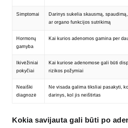
Simptomai
Darinys sukelia skausmą, spaudimą,
ar organo funkcijos sutrikimą
Hormonų
Kai kurios adenomos gamina per d
gamyba
Ikivėžiniai
Kai kuriose adenomose gali būti displ
pokyčiai
rizikos požymiai
Neaiški
Ne visada galima tiksliai pasakyti, ko
diagnozė
darinys, kol jis neištirtas
Kokia savijauta gali būti po a