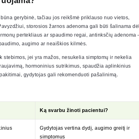
eruojama?
 būna gerybinė, tačiau jos reikšmė priklauso nuo vietos,
 Pavyzdžiui, storosios žarnos adenoma gali būti šalinama dė
hormonų pertekliaus ar spaudimo regai, antinksčių adenoma 
paudimo, augimo ar neaiškios kilmės.
k stebimos, jei yra mažos, nesukelia simptomų ir nekelia
raujavimą, hormoninius sutrikimus, spaudžia aplinkinius
pakitimai, gydytojas gali rekomenduoti pašalinimą.
Ką svarbu žinoti pacientui?
kinius
Gydytojas vertina dydį, augimo greitį ir
simptomus