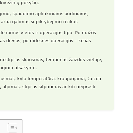
ikivėžinių pokyčių.
imo, spaudimo aplinkiniams audiniams,
arba galimos supiktybėjimo rizikos.
denomos vietos ir operacijos tipo. Po mažos
ias dienas, po didesnės operacijos – kelias
nestiprus skausmas, tempimas žaizdos vietoje,
loginio atsakymo.
kausmas, kyla temperatūra, kraujuojama, žaizda
 alpimas, stiprus silpnumas ar kiti neįprasti