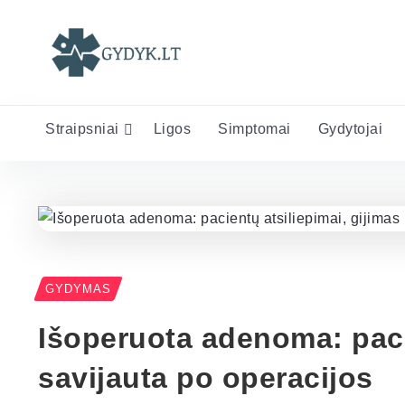
Straipsniai
Ligos
Simptomai
Gydytojai
GYDYMAS
Išoperuota adenoma: pacie
savijauta po operacijos