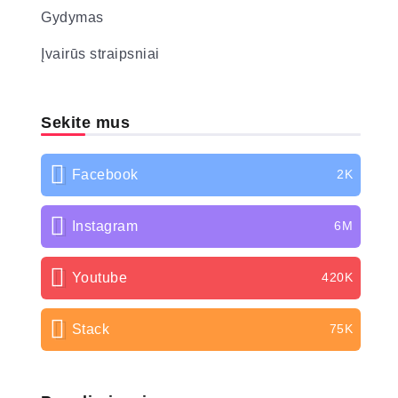
Gydymas
Įvairūs straipsniai
Sekite mus
Facebook
2K
Instagram
6M
Youtube
420K
Stack
75K