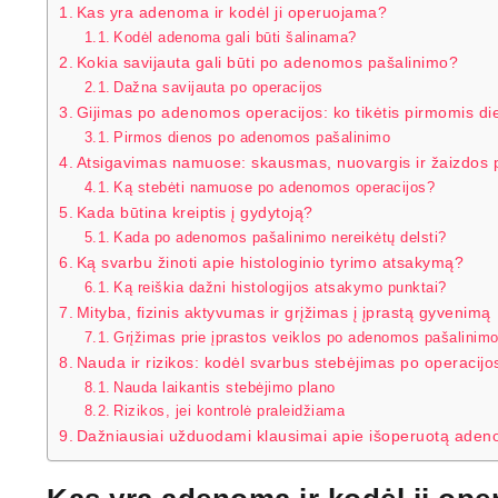
Kas yra adenoma ir kodėl ji operuojama?
Kodėl adenoma gali būti šalinama?
Kokia savijauta gali būti po adenomos pašalinimo?
Dažna savijauta po operacijos
Gijimas po adenomos operacijos: ko tikėtis pirmomis d
Pirmos dienos po adenomos pašalinimo
Atsigavimas namuose: skausmas, nuovargis ir žaizdos p
Ką stebėti namuose po adenomos operacijos?
Kada būtina kreiptis į gydytoją?
Kada po adenomos pašalinimo nereikėtų delsti?
Ką svarbu žinoti apie histologinio tyrimo atsakymą?
Ką reiškia dažni histologijos atsakymo punktai?
Mityba, fizinis aktyvumas ir grįžimas į įprastą gyvenimą
Grįžimas prie įprastos veiklos po adenomos pašalinim
Nauda ir rizikos: kodėl svarbus stebėjimas po operacijo
Nauda laikantis stebėjimo plano
Rizikos, jei kontrolė praleidžiama
Dažniausiai užduodami klausimai apie išoperuotą ade