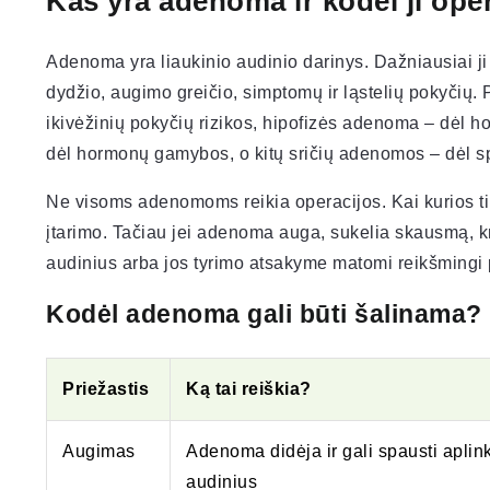
Kas yra adenoma ir kodėl ji op
Adenoma yra liaukinio audinio darinys. Dažniausiai ji
dydžio, augimo greičio, simptomų ir ląstelių pokyčių.
ikivėžinių pokyčių rizikos, hipofizės adenoma – dėl 
dėl hormonų gamybos, o kitų sričių adenomos – dėl s
Ne visoms adenomoms reikia operacijos. Kai kurios ti
įtarimo. Tačiau jei adenoma auga, sukelia skausmą, k
audinius arba jos tyrimo atsakyme matomi reikšmingi 
Kodėl adenoma gali būti šalinama?
Priežastis
Ką tai reiškia?
Augimas
Adenoma didėja ir gali spausti aplin
audinius