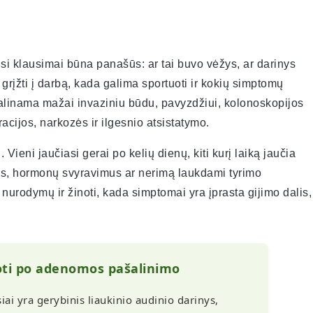
i klausimai būna panašūs: ar tai buvo vėžys, ar darinys
 grįžti į darbą, kada galima sportuoti ir kokių simptomų
šalinama mažai invaziniu būdu, pavyzdžiui, kolonoskopijos
eracijos, narkozės ir ilgesnio atsistatymo.
Vieni jaučiasi gerai po kelių dienų, kiti kurį laiką jaučia
us, hormonų svyravimus ar nerimą laukdami tyrimo
nurodymų ir žinoti, kada simptomai yra įprasta gijimo dalis,
noti po adenomos pašalinimo
i yra gerybinis liaukinio audinio darinys,