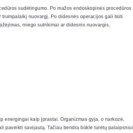
ocedūros sudėtingumo. Po mažos endoskopinės procedūros
 trumpalaikį nuovargį. Po didesnės operacijos gali būti
žėjimas, miego sutrikimai ar didesnis nuovargis.
ip energingai kaip įprastai. Organizmas gyja, o narkozė,
i paveikti savijautą. Tačiau bendra būklė turėtų palaipsniui